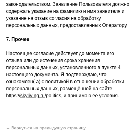
законодательством. Заявление Пользователя должно
ь
Офисная мебель
содержать указание на фамилию и имя заявителя и
указание на отзыв согласия на обработку
персональных данных, предоставленных Оператору.
7.
Прочее
Мебель
Сантехника
О нас
Декор
Свет
БФ Возрождение
Блог
Настоящее согласие действует до момента его
отзыва или до истечения срока хранения
Ковры
Панели
Монтаж
персональных данных, установленного в пункте 4
настоящего документа. Я подтверждаю, что
Контакты
Оплата и доставка
ознакомлен(-а) с политикой в отношении обработки
персональных данных, размещённой на сайте
https://
skyliving.ru
/politics, и принимаю её условия.
Ежедневно, с 10:00 до 21:00
+7 (499) 916-60-66
+7 (958) 202-41-41
+7 (499) 916-60-10,
+7 (932) 021-99-97
Sales@skyliving.ru