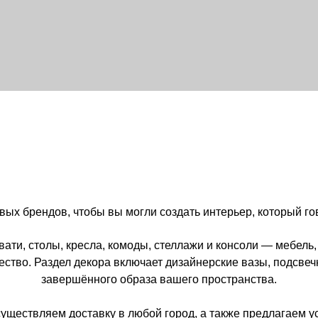
дов, чтобы вы могли создать интерьер, который говорит о вашем 
олы, кресла, комоды, стеллажи и консоли — мебель, которая сочет
аздел декора включает дизайнерские вазы, подсвечники, скульпту
завершённого образа вашего пространства.
ляем доставку в любой город, а также предлагаем услугу подбора 
 которая идеально впишется в ваш интерьер — от классики до со