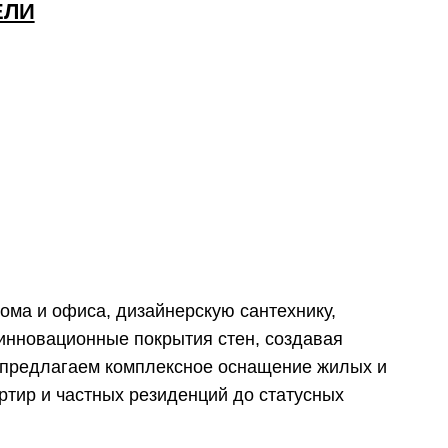
ных резиденций до статусных
иное решение под ключ.
нь самые изысканные проекты,
 и актуальные тренды.
пречного стиля и комфорта.
Гарантия 18 месяцев
На ассортимент бутика
Шоурумы в центре
Смотреть подробнее
→