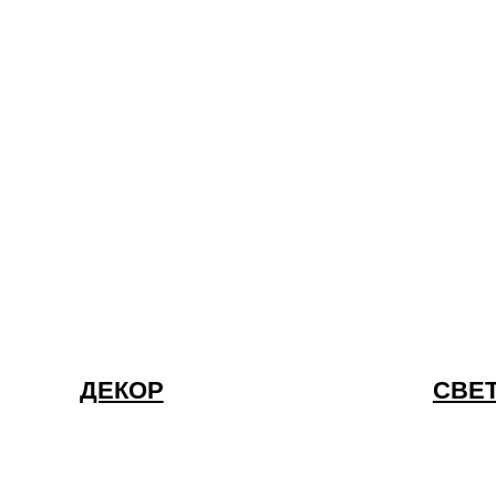
ДЕКОР
СВЕТ
единяет элитную мебель для дома и офиса, дизайнерскую 