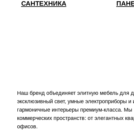
коммерческих пространств: от элегантных квартир и част
офисов.
Мы стремимся
не тратить ваше время, а предоставить ед
С командой европейских дизайнеров мы воплощаем в жиз
сочетая инновационные технологии, безупречное качество
SKY LIVING
— это не просто мебель, это философия безу
Дизайн-проект
Консультация, чертеж и 3D-визуализация
Бесплатный замер
Наш замерщик произведёт точные замеры
*по условиям связывайтесь с менеджером