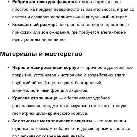
Ребристая текстура фасадов:
тонкая вертикальная
прострочка придаёт поверхности выразительность, играя со
светом и создавая дополнительный визуальный интерес.
← Вернуться на предыдущую страницу
Компактный размер:
идеален для гостиных, просторных
прихожих или зон ожидания, где требуется элегантное и
функциональное решение.
Материалы и мастерство
Чёрный лакированный корпус
— прочное и долговечное
покрытие, устойчивое к истиранию и воздействию влаги.
Глубокий чёрный цвет создаёт благородный,
минималистичный фон для акцентов.
Круглая столешница
— обеспечивает удобное
расположение предметов и визуально смягчает строгую
УЗНАТЬ ПОДРОБНЕЕ
геометрию цилиндрического корпуса.
Золотистые металлические акценты
— тонкие линии
отделки по кромкам добавляют изделию премиальность и
подчёркивают современный дизайн.