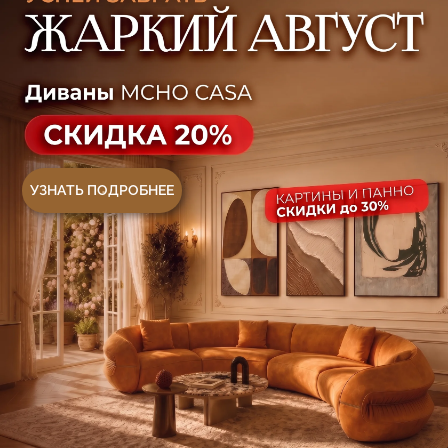
Ковры
Панели
Монтаж
Контакты
Оплата и доставка
Ежедневно, с 10:00 до 21:00
+7 (499) 916-60-66
+7 (958) 202-41-41
+7 (499) 916-60-10,
+7 (932) 021-99-97
Sales@skyliving.ru
Telegram и YouTube ограничены на территории
РФ (на основании ФЗ-149 "Об информации")
© 2026 Sky Living
Политика возврата товаров
Политика конфиденциальности