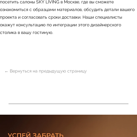
посетить салоны
SKY LIVING
в Москве, где вы сможете
ознакомиться с образцами материалов, обсудить детали вашего
проекта и согласовать сроки доставки. Наши специалисты
окажут консультацию по интеграции этого дизайнерского
столика в вашу гостиную.
ь
Офисная мебель
Мебель
Сантехника
О нас
Декор
Свет
БФ Возрождение
Блог