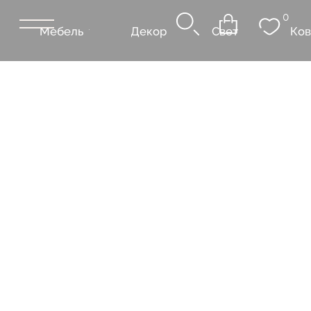
0
Мебель
Декор
Свет
Ковры
Сантехник