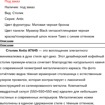
Под заказ
Наличие: под заказ
Вид: Столик
Серия: Antic
Цвет фурнитуры: Матовая черная бронза
Цвет панели: Мрамор Black versace/глянцевая черная
краска/тонированный шпон ясеня Тамо с синим оттенком
Описание
Описание
Столик Antic AT645
— это воплощение элегантного
минимализма в духе стиля арт-деко. Этот дизайнерский кофейный
столик премиум-класса сочетает благородство натурального камня
с современной геометрией металлического каркаса. На фото
отчётливо видна тёмная мраморная столешница с естественным
узором прожилок, которая контрастирует с лаконичной
конструкцией из сатинированного металла. Компактный
квадратный силуэт (550×550×550 мм) идеален для небольших
гостиных и современных интерьеров. Металлические ножки
выполнены в едином сдержанном стиле с тёмным оттенком,