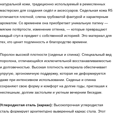
натуральной кожи, традиционно используемый в ремесленных
мастерских для создания седёл и аксессуаров. Седельная кожа R5
← Вернуться на предыдущую страницу
отличается плотной, слегка грубоватой фактурой и характерным
ароматом. Со временем она приобретает уникальную патину —
мягкие потёртости, изменение оттенка, — которые превращают
каждый стул в предмет с собственной историей. Это материал для
тех, кто ценит подлинность и благородство времени.
Поролон высокой плотности (сиденье и спинка): Специальный вид
поролона, отличающийся исключительной восстанавливаемостью
и долговечностью. Высокая плотность материала обеспечивает
упругую, эргономичную поддержку, которая не деформируется
даже при интенсивном использовании. Сиденье и спинка
УЗНАТЬ ПОДРОБНЕЕ
сохраняют свою форму и комфорт на долгие годы, приглашая к
неспешным, долгим застольям и уютным вечерним беседам.
Углеродистая сталь (каркас):
Высокопрочная углеродистая
сталь формирует архитектурно выверенный каркас стула. Этот