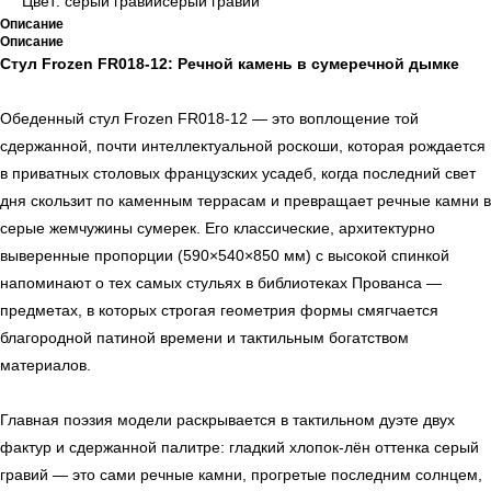
Цвет: серый гравийсерый гравий
Описание
Описание
Стул Frozen FR018-12: Речной камень в сумеречной дымке
Обеденный стул Frozen FR018-12 — это воплощение той
сдержанной, почти интеллектуальной роскоши, которая рождается
в приватных столовых французских усадеб, когда последний свет
дня скользит по каменным террасам и превращает речные камни в
серые жемчужины сумерек. Его классические, архитектурно
выверенные пропорции (590×540×850 мм) с высокой спинкой
напоминают о тех самых стульях в библиотеках Прованса —
предметах, в которых строгая геометрия формы смягчается
благородной патиной времени и тактильным богатством
материалов.
Главная поэзия модели раскрывается в тактильном дуэте двух
фактур и сдержанной палитре: гладкий хлопок-лён оттенка серый
гравий — это сами речные камни, прогретые последним солнцем,