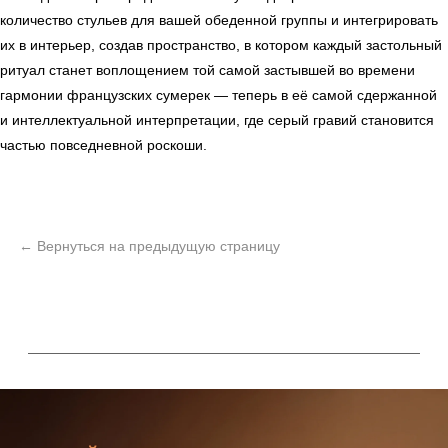
Мебель
Сантехника
О нас
количество стульев для вашей обеденной группы и интегрировать
их в интерьер, создав пространство, в котором каждый застольный
Декор
Свет
БФ Возрождение
Блог
ритуал станет воплощением той самой застывшей во времени
Ковры
Панели
Монтаж
гармонии французских сумерек — теперь в её самой сдержанной
и интеллектуальной интерпретации, где серый гравий становится
Контакты
Оплата и доставка
частью повседневной роскоши.
Ежедневно, с 10:00 до 21:00
+7 (499) 916-60-66
+7 (958) 202-41-41
+7 (499) 916-60-10,
+7 (932) 021-99-97
Sales@skyliving.ru
Telegram и YouTube ограничены на территории РФ
(на основании ФЗ-149 "Об информации")
© 2026 Sky Living
Политика возврата товаров
Политика конфиденциальности