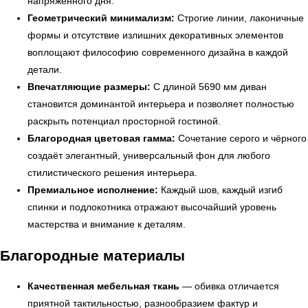
напряжённого дня.
Геометрический минимализм:
Строгие линии, лаконичные
формы и отсутствие излишних декоративных элементов
← Вернуться на предыдущую страницу
воплощают философию современного дизайна в каждой
детали.
Впечатляющие размеры:
С длиной 5690 мм диван
становится доминантой интерьера и позволяет полностью
раскрыть потенциал просторной гостиной.
Благородная цветовая гамма:
Сочетание серого и чёрного
создаёт элегантный, универсальный фон для любого
стилистического решения интерьера.
Премиальное исполнение:
Каждый шов, каждый изгиб
спинки и подлокотника отражают высочайший уровень
мастерства и внимание к деталям.
УЗНАТЬ ПОДРОБНЕЕ
Благородные материалы
Качественная мебельная ткань
— обивка отличается
приятной тактильностью, разнообразием фактур и