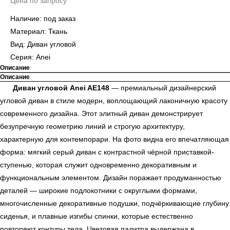
Цена по запросу
Наличие: под заказ
Материал: Ткань
Вид: Диван угловой
Серия: Anei
Описание
Описание
Диван угловой Anei AE148
— премиальный дизайнерский
угловой диван в стиле модерн, воплощающий лаконичную красоту
современного дизайна. Этот элитный диван демонстрирует
безупречную геометрию линий и строгую архитектуру,
характерную для контемпорари. На фото видна его впечатляющая
форма: мягкий серый диван с контрастной чёрной приставкой-
ступенью, которая служит одновременно декоративным и
функциональным элементом. Дизайн поражает продуманностью
деталей — широкие подлокотники с округлыми формами,
многочисленные декоративные подушки, подчёркивающие глубину
сиденья, и плавные изгибы спинки, которые естественно
повторяют контуры тела. Цветовая палитра выдержана в