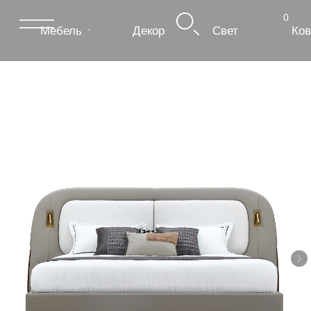
0
Мебель
Декор
Свет
Ковры
Сантехник