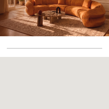
Ковры
Панели
Монтаж
Контакты
Оплата и доставка
Ежедневно, с 10:00 до 21:00
+7 (499) 916-60-66
+7 (958) 202-41-41
+7 (499) 916-60-10,
+7 (932) 021-99-97
Sales@skyliving.ru
Telegram и YouTube ограничены на территории РФ
(на основании ФЗ-149 "Об информации")
© 2026 Sky Living
Политика возврата товаров
Политика конфиденциальности