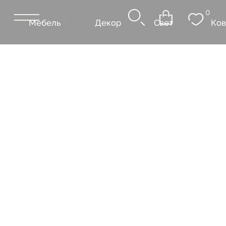
0
Мебель
Декор
Свет
Ковры
Сантехник