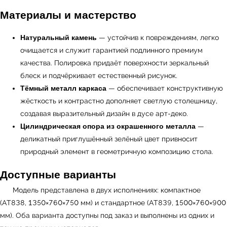
Материалы и мастерство
← Вернуться на предыдущую страницу
Натуральный камень
— устойчив к повреждениям, легко
очищается и служит гарантией подлинного премиум
качества. Полировка придаёт поверхности зеркальный
блеск и подчёркивает естественный рисунок.
Тёмный металл каркаса
— обеспечивает конструктивную
жёсткость и контрастно дополняет светлую столешницу,
создавая выразительный дизайн в дусе арт-деко.
Цилиндрическая опора из окрашенного металла
—
деликатный приглушённый зелёный цвет привносит
природный элемент в геометричную композицию стола.
УЗНАТЬ ПОДРОБНЕЕ
Доступные варианты
Модель представлена в двух исполнениях: компактное
(AT838, 1350×760×750 мм) и стандартное (AT839, 1500×760×900
мм). Оба варианта доступны под заказ и выполнены из одних и