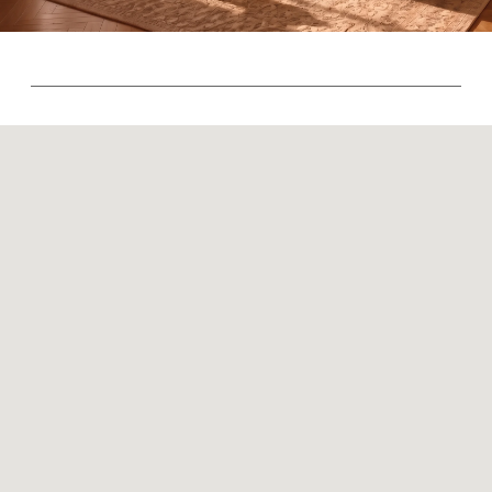
Контакты
Оплата и доставка
Ежедневно, с 10:00 до 21:00
+7 (499) 916-60-66
+7 (958) 202-41-41
+7 (499) 916-60-10,
+7 (932) 021-99-97
Sales@skyliving.ru
Telegram и YouTube ограничены на территории РФ
(на основании ФЗ-149 "Об информации")
© 2026 Sky Living
Политика возврата товаров
Политика конфиденциальности