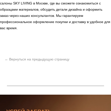
салоны
SKY LIVING
в Москве, где вы сможете ознакомиться с
образцами материалов, обсудить детали дизайна и оформить
заказ через наших консультантов. Мы гарантируем
профессиональное оформление покупки и доставку в удобное для
вас время.
ь
Офисная мебель
Мебель
Сантехника
О нас
Декор
Свет
БФ Возрождение
Блог