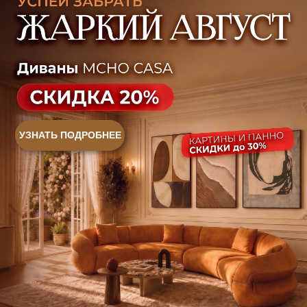
Ковры
Панели
Монтаж
Контакты
Оплата и доставка
Ежедневно, с 10:00 до 21:00
+7 (499) 916-60-66
+7 (958) 202-41-41
+7 (499) 916-60-10,
+7 (932) 021-99-97
Sales@skyliving.ru
Telegram и YouTube ограничены на территории РФ
(на основании ФЗ-149 "Об информации")
© 2026 Sky Living
Политика возврата товаров
Политика конфиденциальности