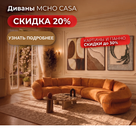
Контакты
Оплата и доставка
Ежедневно, с 10:00 до 21:00
+7 (499) 916-60-66
+7 (958) 202-41-41
+7 (499) 916-60-10,
+7 (932) 021-99-97
Sales@skyliving.ru
Telegram и YouTube ограничены на территории РФ
(на основании ФЗ-149 "Об информации")
© 2026 Sky Living
Политика возврата товаров
Политика конфиденциальности