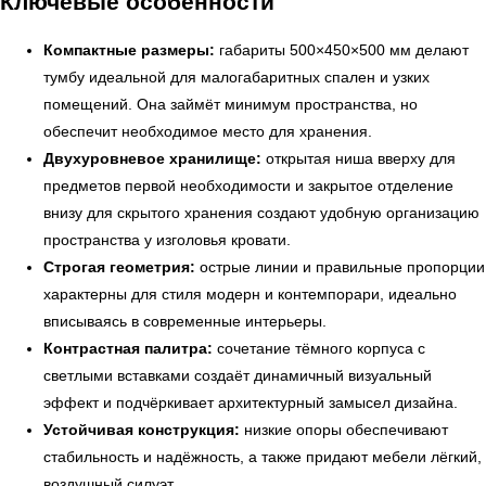
Ключевые особенности
Компактные размеры:
габариты 500×450×500 мм делают
тумбу идеальной для малогабаритных спален и узких
помещений. Она займёт минимум пространства, но
обеспечит необходимое место для хранения.
Двухуровневое хранилище:
открытая ниша вверху для
предметов первой необходимости и закрытое отделение
внизу для скрытого хранения создают удобную организацию
пространства у изголовья кровати.
Строгая геометрия:
острые линии и правильные пропорции
характерны для стиля модерн и контемпорари, идеально
вписываясь в современные интерьеры.
Контрастная палитра:
сочетание тёмного корпуса с
светлыми вставками создаёт динамичный визуальный
эффект и подчёркивает архитектурный замысел дизайна.
← Вернуться на предыдущую страницу
Устойчивая конструкция:
низкие опоры обеспечивают
стабильность и надёжность, а также придают мебели лёгкий,
воздушный силуэт.