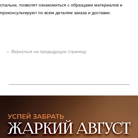
спальни, позволят ознакомиться с образцами материалов и
проконсультируют по всем деталям заказа и доставки.
ь
Офисная мебель
Мебель
Сантехника
О нас
Декор
Свет
БФ Возрождение
Блог
Ковры
Панели
Монтаж