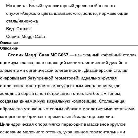
Материал: Белый суппозиторный древесный шпон от
опухоли/зеркало цвета шампанского, золото, нержавеющая
сталь/нанокожа
Вид: Столик
Серия: Meggi Casa
Описание
Описание
Столик Meggi Casa MGG067
— изысканный кофейный столик
премиум-класса, воплощающий минималистический дизайн с
элементами органической элегантности. Дизайнерский столик
очаровывает безупречной геометрией: идеально круглая
столешница с контрастным двухцветным исполнением, где
холодный серый шпон встречается с тёплым белым тоном,
создавая динамичную визуальную композицию. Столешница
обрамлена утончённым серым ободком с золотистыми вставками,
которые подчёркивают премиальный характер изделия.
Цилиндрическая опора мягко переходит в массивное круглое
основание молочного оттенка, украшенное горизонтальными