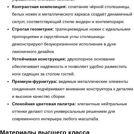
Контрастная композиция:
сочетание чёрной столешницы,
белых ножек и металлического каркаса создаёт динамичный
силуэт, соответствующий стилю модерн и контемпорари.
Строгая геометрия:
трапециевидные ножки с идеальными
пропорциями и скруглённые углы столешницы
демонстрируют безукоризненное исполнение в духе
лаконичного дизайна.
Устойчивая конструкция:
двухопорное основание
обеспечивает надёжность и позволяет удобно разместить
ноги сидящих за столом гостей.
Премиум-фурнитура:
видимые металлические элементы
соединения подчёркивают внимание конструктора к деталям
и высокое качество сборки.
Спокойная цветовая палитра:
элегантные нейтральные
оттенки делают стол универсальным решением для
современного интерьера любого масштаба.
← Вернуться на предыдущую страницу
Материалы высшего класса