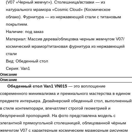
(V07 «Черный жемчуг»). Столешница/вставки — из
натурального мрамора «Cosmic Cloud» (Космическое
облако). Фурнитура — из нержавеющей стали с титановым
покрытием.
Наличие: под заказ
Материал: Массив дерева/облицовка черным жемчугом V07/
космический мрамор/титановая фурнитура из нержавеющей
стали
Вид: Обеденный стол
Серия: Van1
Описание
Описание
Обеденный стол Van1 VN015
— это воплощение
современного минимализма и премиального мастерства в едином
предмете интерьера. Дизайнерский обеденный стол, выполненный
в стиле контемпорари, впечатляет строгой геометрией и
безупречной пропорцией. На фото представлена модель с
элегантной прямоугольной столешницей, облицованной чёрным
жемчугом V07 с характерным космическим мраморным рисунком