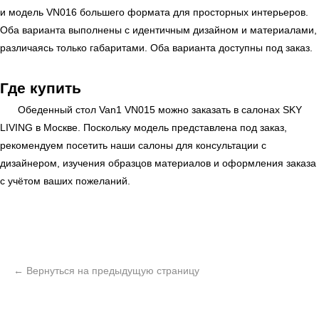
и модель VN016 большего формата для просторных интерьеров.
Оба варианта выполнены с идентичным дизайном и материалами,
различаясь только габаритами. Оба варианта доступны под заказ.
Где купить
Обеденный стол Van1 VN015 можно заказать в салонах
SKY
LIVING
в Москве. Поскольку модель представлена под заказ,
рекомендуем посетить наши салоны для консультации с
дизайнером, изучения образцов материалов и оформления заказа
ь
с учётом ваших пожеланий.
Офисная мебель
Мебель
Сантехника
О нас
Декор
Свет
БФ Возрождение
Блог
Ковры
Панели
Монтаж