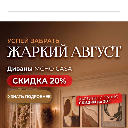
Контакты
Оплата и доставка
Ежедневно, с 10:00 до 21:00
+7 (499) 916-60-66
+7 (958) 202-41-41
+7 (499) 916-60-10,
+7 (932) 021-99-97
Sales@skyliving.ru
Telegram и YouTube ограничены на территории РФ
(на основании ФЗ-149 "Об информации")
© 2026 Sky Living
Политика возврата товаров
Политика конфиденциальности