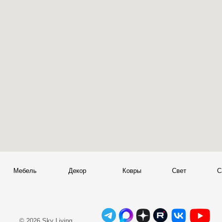
Мебель
Декор
Ковры
Свет
Сантехник
+
© 2026 Sky Living
Telegram и YouTube ограничены на территории РФ
+
(на основании ФЗ-149 "Об информации")