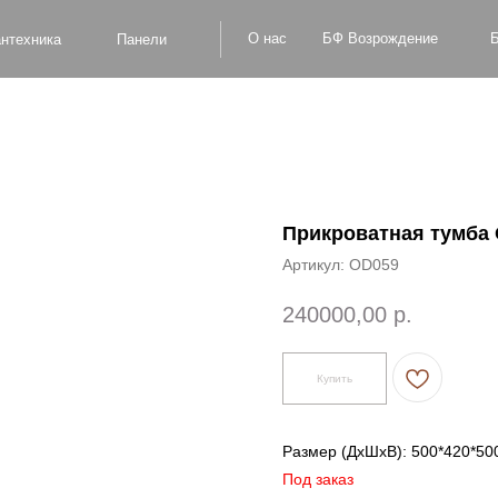
БФ Возрождение
О нас
Блог
Оплат
а
Панели
Прикроватная тумба 
Артикул:
OD059
240000,00
р.
Купить
Размер (ДxШxВ): 500*420*50
Под заказ