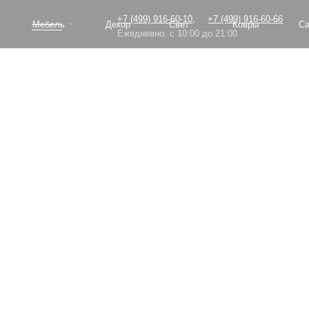
+7 (499) 916-60-10,
+7 (499) 916-60-66
Мебель
Декор
Свет
Ковры
Сантехник
Ежедневно, с 10:00 до 21:00