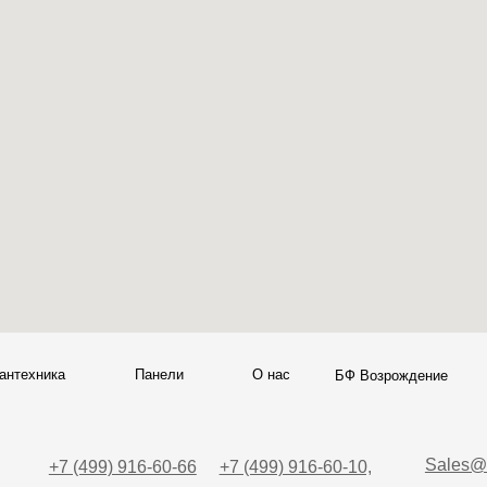
а
Панели
О нас
Блог
Опл
БФ Возрождение
Sales@skyliving.ru
7 (499) 916-60-66
+7 (499) 916-60-10,
7 (958) 202-41-41
+7 (932) 021-99-97
Ежедневно, с 10:00 до 21: