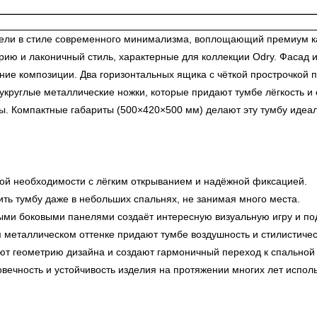
ли в стиле современного минимализма, воплощающий премиум кач
рию и лаконичный стиль, характерные для коллекции Odry. Фасад 
ление композиции. Два горизонтальных ящика с чёткой прострочкой
лукруглые металлические ножки, которые придают тумбе лёгкость 
. Компактные габариты (500×420×500 мм) делают эту тумбу идеал
ой необходимости с лёгким открыванием и надёжной фиксацией.
ь тумбу даже в небольших спальнях, не занимая много места.
ми боковыми панелями создаёт интересную визуальную игру и под
 металлическом оттенке придают тумбе воздушность и стилистиче
ют геометрию дизайна и создают гармоничный переход к спальной 
вечность и устойчивость изделия на протяжении многих лет испол