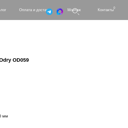
0
а и доставка
Монтаж
Контакты
Odry OD059
0 мм