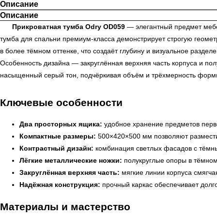
Описание
Описание
Прикроватная тумба Odry OD059
— элегантный предмет мебе
тумба для спальни премиум-класса демонстрирует строгую геомет
в более тёмном оттенке, что создаёт глубину и визуальное разде
Особенность дизайна — закруглённая верхняя часть корпуса и по
насыщенный серый тон, подчёркивая объём и трёхмерность формы
Ключевые особенности
Два просторных ящика:
удобное хранение предметов перв
Компактные размеры:
500×420×500 мм позволяют разместит
Контрастный дизайн:
комбинация светлых фасадов с тёмны
Лёгкие металлические ножки:
полукруглые опоры в тёмном
Закруглённая верхняя часть:
мягкие линии корпуса смягча
Надёжная конструкция:
прочный каркас обеспечивает долго
Материалы и мастерство