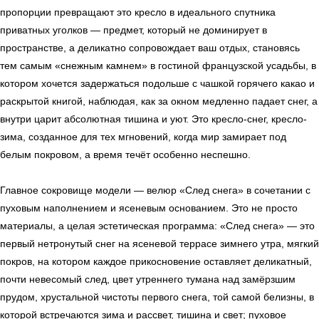
пропорции превращают это кресло в идеального спутника
приватных уголков — предмет, который не доминирует в
пространстве, а деликатно сопровождает ваш отдых, становясь
тем самым «снежным камнем» в гостиной французской усадьбы, в
котором хочется задержаться подольше с чашкой горячего какао и
раскрытой книгой, наблюдая, как за окном медленно падает снег, а
внутри царит абсолютная тишина и уют. Это кресло-снег, кресло-
зима, созданное для тех мгновений, когда мир замирает под
белым покровом, а время течёт особенно неспешно.
Главное сокровище модели — велюр «След снега» в сочетании с
пуховым наполнением и ясеневым основанием. Это не просто
материалы, а целая эстетическая программа: «След снега» — это
первый нетронутый снег на ясеневой террасе зимнего утра, мягкий
покров, на котором каждое прикосновение оставляет деликатный,
почти невесомый след, цвет утреннего тумана над замёрзшим
прудом, хрустальной чистоты первого снега, той самой белизны, в
которой встречаются зима и рассвет, тишина и свет; пуховое