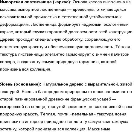
Импортная лиственница (каркас):
Основа кресла выполнена из
массива импортной лиственницы — древесины, отличающейся
УЗНАТЬ ПОДРОБНЕЕ
исключительной прочностью и естественной устойчивостью к
деформациям. Лиственница формирует надёжный, экологичный
каркас, который служит гарантией долговечности всей конструкции.
Дерево проходит специальную обработку, сохраняющую его
естественную красоту и обеспечивающую долговечность. Тёплая
текстура лиственницы элегантно гармонирует с зимней палитрой
велюра, создавая ту самую природную гармонию, которой
пронизана вся коллекция.
Ясень (основание):
Натуральное дерево с выразительной, живой
текстурой. Ясень в благородном природном оттенке напоминает о
старой патинированной древесине французских усадеб —
выгоревшей на солнце, тронутой временем, но сохранившей свою
природную красоту. Тёплая, почти «пепельная» текстура ясеня
привносит в интерьер природное тепло и ту самую «винтажную»
эстетику, которой пронизана вся коллекция. Массивные