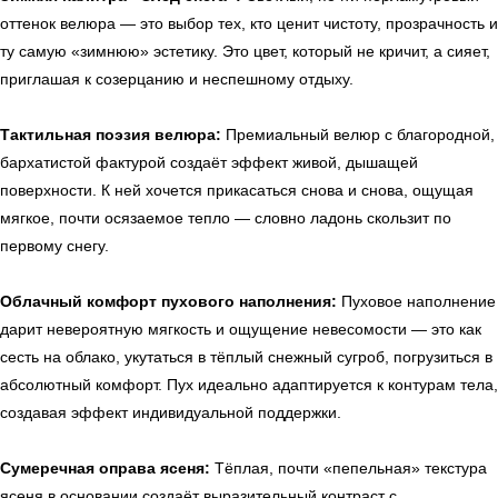
оттенок велюра — это выбор тех, кто ценит чистоту, прозрачность и
ту самую «зимнюю» эстетику. Это цвет, который не кричит, а сияет,
приглашая к созерцанию и неспешному отдыху.
Тактильная поэзия велюра:
Премиальный велюр с благородной,
бархатистой фактурой создаёт эффект живой, дышащей
поверхности. К ней хочется прикасаться снова и снова, ощущая
мягкое, почти осязаемое тепло — словно ладонь скользит по
первому снегу.
Облачный комфорт пухового наполнения:
Пуховое наполнение
дарит невероятную мягкость и ощущение невесомости — это как
сесть на облако, укутаться в тёплый снежный сугроб, погрузиться в
абсолютный комфорт. Пух идеально адаптируется к контурам тела,
создавая эффект индивидуальной поддержки.
Сумеречная оправа ясеня:
Тёплая, почти «пепельная» текстура
ясеня в основании создаёт выразительный контраст с