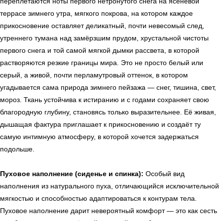
переплетаются ноты первого нетронутого снега на ясеневой
террасе зимнего утра, мягкого покрова, на котором каждое
прикосновение оставляет деликатный, почти невесомый след,
утреннего тумана над замёрзшим прудом, хрустальной чистоты
первого снега и той самой мягкой дымки рассвета, в которой
растворяются резкие границы мира. Это не просто белый или
серый, а живой, почти перламутровый оттенок, в котором
угадывается сама природа зимнего пейзажа — снег, тишина, свет,
мороз. Ткань устойчива к истиранию и с годами сохраняет свою
благородную глубину, становясь только выразительнее. Её живая,
дышащая фактура приглашает к прикосновению и создаёт ту
самую интимную атмосферу, в которой хочется задержаться
подольше.
Пуховое наполнение (сиденье и спинка):
Особый вид
наполнения из натурального пуха, отличающийся исключительной
мягкостью и способностью адаптироваться к контурам тела.
Пуховое наполнение дарит невероятный комфорт — это как сесть