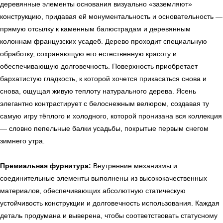
деревянные элементы основания визуально «заземляют»
конструкцию, придавая ей монументальность и основательность —
ь
Офисная мебель
прямую отсылку к каменным балюстрадам и деревянным
колоннам французских усадеб. Дерево проходит специальную
обработку, сохраняющую его естественную красоту и
обеспечивающую долговечность. Поверхность приобретает
бархатистую гладкость, к которой хочется прикасаться снова и
Мебель
Сантехника
О нас
снова, ощущая живую теплоту натурального дерева. Ясень
Декор
Свет
БФ Возрождение
Блог
элегантно контрастирует с белоснежным велюром, создавая ту
Ковры
Панели
Монтаж
самую игру тёплого и холодного, которой пронизана вся коллекция
— словно пепельные балки усадьбы, покрытые первым снегом
зимнего утра.
Контакты
Оплата и доставка
Премиальная фурнитура:
Внутренние механизмы и
Ежедневно, с 10:00 до 21:00
соединительные элементы выполнены из высококачественных
+7 (499) 916-60-66
материалов, обеспечивающих абсолютную статическую
+7 (958) 202-41-41
устойчивость конструкции и долговечность использования. Каждая
+7 (499) 916-60-10,
деталь продумана и выверена, чтобы соответствовать статусному
+7 (932) 021-99-97