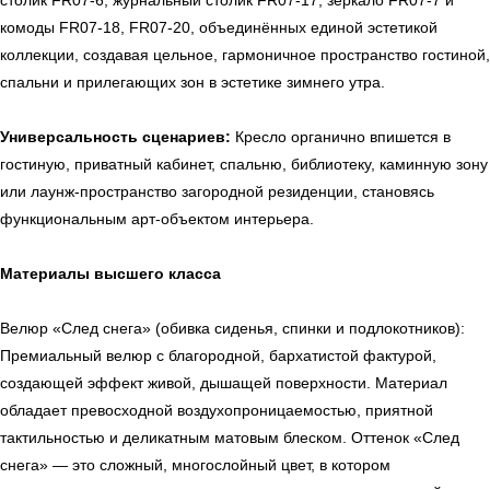
столик FR07-6, журнальный столик FR07-17, зеркало FR07-7 и
комоды FR07-18, FR07-20, объединённых единой эстетикой
коллекции, создавая цельное, гармоничное пространство гостиной,
спальни и прилегающих зон в эстетике зимнего утра.
Универсальность сценариев:
Кресло органично впишется в
гостиную, приватный кабинет, спальню, библиотеку, каминную зону
или лаунж-пространство загородной резиденции, становясь
функциональным арт-объектом интерьера.
Материалы высшего класса
Велюр «След снега» (обивка сиденья, спинки и подлокотников):
Премиальный велюр с благородной, бархатистой фактурой,
создающей эффект живой, дышащей поверхности. Материал
обладает превосходной воздухопроницаемостью, приятной
тактильностью и деликатным матовым блеском. Оттенок «След
снега» — это сложный, многослойный цвет, в котором