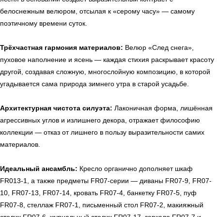
белоснежным велюром, отсылая к «серому часу» — самому
поэтичному времени суток.
Трёхчастная гармония материалов:
Велюр «След снега»,
пуховое наполнение и ясень — каждая стихия раскрывает красоту
другой, создавая сложную, многослойную композицию, в которой
угадывается сама природа зимнего утра в старой усадьбе.
Архитектурная чистота силуэта:
Лаконичная форма, лишённая
агрессивных углов и излишнего декора, отражает философию
коллекции — отказ от лишнего в пользу выразительности самих
материалов.
Идеальный ансамбль:
Кресло органично дополняет шкаф
FR013-1, а также предметы FR07-серии — диваны FR07-9, FR07-
10, FR07-13, FR07-14, кровать FR07-4, банкетку FR07-5, пуф
FR07-8, стеллаж FR07-1, письменный стол FR07-2, макияжный