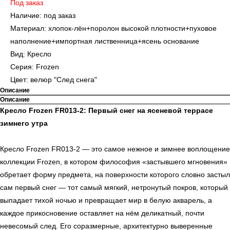
Под заказ
Наличие: под заказ
Материал: хлопок-лён+поролон высокой плотности+пуховое
наполнение+импортная лиственница+ясень основание
Вид: Кресло
Серия: Frozen
Цвет: велюр "След снега"
Описание
Описание
Кресло Frozen FR013-2: Первый снег на ясеневой террасе
зимнего утра
Кресло Frozen FR013-2 — это самое нежное и зимнее воплощение
коллекции Frozen, в котором философия «застывшего мгновения»
обретает форму предмета, на поверхности которого словно застыл
сам первый снег — тот самый мягкий, нетронутый покров, который
выпадает тихой ночью и превращает мир в белую акварель, а
каждое прикосновение оставляет на нём деликатный, почти
невесомый след. Его соразмерные, архитектурно выверенные