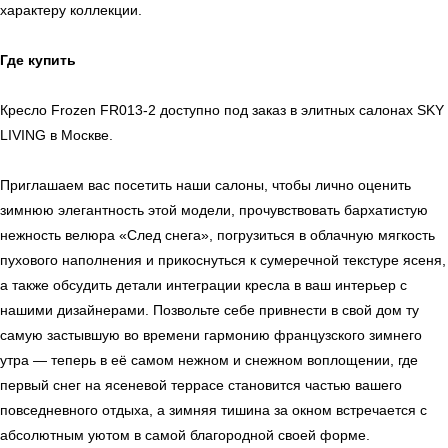
характеру коллекции.
Sales@skyliving.ru
Где купить
Telegram и YouTube ограничены на территории РФ
(на основании ФЗ-149 "Об информации")
© 2026 Sky Living
Кресло Frozen FR013-2 доступно под заказ в элитных салонах SKY
Политика возврата товаров
LIVING в Москве.
Политика конфиденциальности
Приглашаем вас посетить наши салоны, чтобы лично оценить
зимнюю элегантность этой модели, прочувствовать бархатистую
нежность велюра «След снега», погрузиться в облачную мягкость
пухового наполнения и прикоснуться к сумеречной текстуре ясеня,
а также обсудить детали интеграции кресла в ваш интерьер с
нашими дизайнерами. Позвольте себе привнести в свой дом ту
самую застывшую во времени гармонию французского зимнего
утра — теперь в её самом нежном и снежном воплощении, где
первый снег на ясеневой террасе становится частью вашего
повседневного отдыха, а зимняя тишина за окном встречается с
абсолютным уютом в самой благородной своей форме.