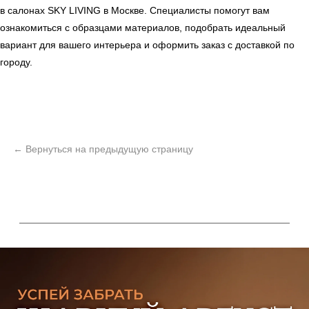
в салонах
SKY LIVING
в Москве. Специалисты помогут вам
ознакомиться с образцами материалов, подобрать идеальный
вариант для вашего интерьера и оформить заказ с доставкой по
городу.
ь
Офисная мебель
Мебель
Сантехника
О нас
Декор
Свет
БФ Возрождение
Блог
Ковры
Панели
Монтаж
Контакты
Оплата и доставка
Ежедневно, с 10:00 до 21:00