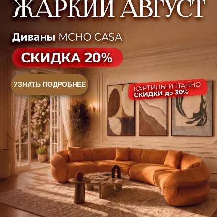
+7 (499) 916-60-66
+7 (958) 202-41-41
+7 (499) 916-60-10,
+7 (932) 021-99-97
Sales@skyliving.ru
Telegram и YouTube ограничены на территории РФ
(на основании ФЗ-149 "Об информации")
© 2026 Sky Living
Политика возврата товаров
Политика конфиденциальности