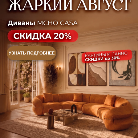
Контакты
Оплата и доставка
Ежедневно, с 10:00 до 21:00
+7 (499) 916-60-66
+7 (958) 202-41-41
+7 (499) 916-60-10,
+7 (932) 021-99-97
Sales@skyliving.ru
Telegram и YouTube ограничены на территории РФ
(на основании ФЗ-149 "Об информации")
© 2026 Sky Living
Политика возврата товаров
Политика конфиденциальности