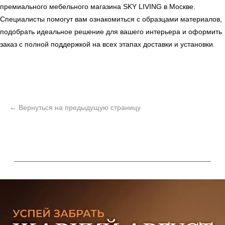
премиального мебельного магазина
SKY LIVING
в Москве.
Специалисты помогут вам ознакомиться с образцами материалов,
подобрать идеальное решение для вашего интерьера и оформить
заказ с полной поддержкой на всех этапах доставки и установки.
ь
Офисная мебель
Мебель
Сантехника
О нас
Декор
Свет
БФ Возрождение
Блог
Ковры
Панели
Монтаж