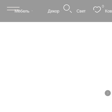
0
Мебель
Декор
Свет
Ковры
Сантехник