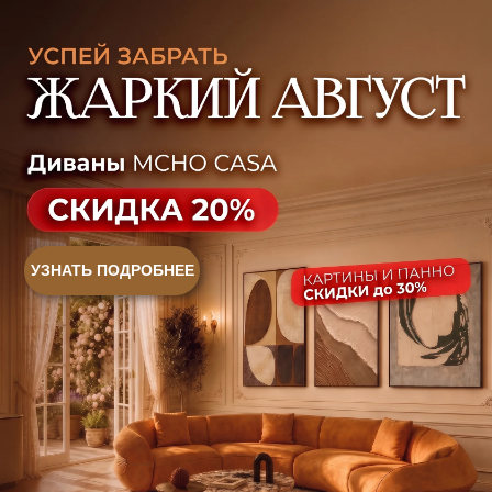
Ежедневно, с 10:00 до 21:00
+7 (499) 916-60-66
+7 (958) 202-41-41
+7 (499) 916-60-10,
+7 (932) 021-99-97
Sales@skyliving.ru
Telegram и YouTube ограничены на территории
РФ (на основании ФЗ-149 "Об информации")
© 2026 Sky Living
Политика возврата товаров
Политика конфиденциальности