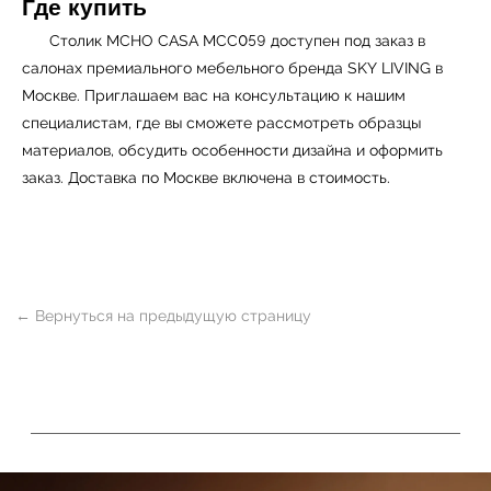
Где купить
Столик MCHO CASA MCC059 доступен под заказ в
салонах премиального мебельного бренда
SKY LIVING
в
Москве. Приглашаем вас на консультацию к нашим
специалистам, где вы сможете рассмотреть образцы
материалов, обсудить особенности дизайна и оформить
заказ. Доставка по Москве включена в стоимость.
ь
Офисная мебель
Мебель
Сантехника
О нас
Декор
Свет
БФ Возрождение
Блог
Ковры
Панели
Монтаж
Контакты
Оплата и доставка