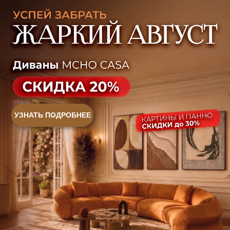
Ежедневно, с 10:00 до 21:00
+7 (499) 916-60-66
+7 (958) 202-41-41
+7 (499) 916-60-10,
+7 (932) 021-99-97
Sales@skyliving.ru
Telegram и YouTube ограничены на территории РФ
(на основании ФЗ-149 "Об информации")
© 2026 Sky Living
Политика возврата товаров
Политика конфиденциальности