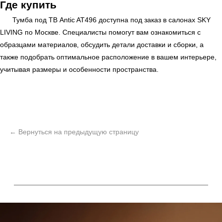
Где купить
Тумба под ТВ Antic AT496 доступна под заказ в салонах
SKY
LIVING
по Москве. Специалисты помогут вам ознакомиться с
образцами материалов, обсудить детали доставки и сборки, а
также подобрать оптимальное расположение в вашем интерьере,
учитывая размеры и особенности пространства.
ь
Офисная мебель
Мебель
Сантехника
О нас
Декор
Свет
БФ Возрождение
Блог
Ковры
Панели
Монтаж
Контакты
Оплата и доставка