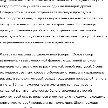
ощущение абсолютной чистоты и свежести. Природный рисунок
каждого столика уникален — ни один не повторит другой.
Поверхность мрамора сохраняет тактильную прохладу и
← Вернуться на предыдущую страницу
благородство камня, создавая выразительный контраст с тёплой
текстурой ясеня и строгой архитектурой стали. Столешница
проходит специальную обработку, сохраняющую тактильную
прохладу и благородство камня, но обеспечивающую устойчивость
к загрязнениям и механическим воздействиям.
Фанера из массива со шпоном вяза (опоры): Основа опор
выполнена из высокопрочной фанеры, отделанной шпоном
натурального вяза с его выразительной, живой текстурой. Ясень
отличается светлым, серовато-бежевым оттенком и характерным
рисунком волокон, который создаёт ощущение природной теплоты
УЗНАТЬ ПОДРОБНЕЕ
и уюта. Тёплая текстура ясеня элегантно контрастирует с
холодной монументальностью белого мрамора и строгой
архитектурой стали, привнося в композицию ту самую природную
гармонию, которой пронизана вся коллекция. Шпон проходит