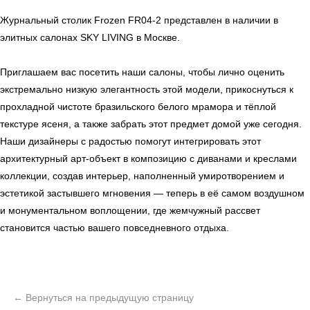
Мебель
Сантехника
О нас
Журнальный столик Frozen FR04-2 представлен в наличии в
Декор
Свет
БФ Возрождение
Блог
элитных салонах SKY LIVING в Москве.
Ковры
Панели
Монтаж
Приглашаем вас посетить наши салоны, чтобы лично оценить
экстремально низкую элегантность этой модели, прикоснуться к
Контакты
Оплата и доставка
прохладной чистоте бразильского белого мрамора и тёплой
текстуре ясеня, а также забрать этот предмет домой уже сегодня.
Ежедневно, с 10:00 до 21:00
Наши дизайнеры с радостью помогут интегрировать этот
архитектурный арт-объект в композицию с диванами и креслами
+7 (499) 916-60-66
+7 (958) 202-41-41
коллекции, создав интерьер, наполненный умиротворением и
эстетикой застывшего мгновения — теперь в её самом воздушном
+7 (499) 916-60-10,
+7 (932) 021-99-97
и монументальном воплощении, где жемчужный рассвет
Sales@skyliving.ru
становится частью вашего повседневного отдыха.
Telegram и YouTube ограничены на территории РФ
(на основании ФЗ-149 "Об информации")
© 2026 Sky Living
Политика возврата товаров
Политика конфиденциальности