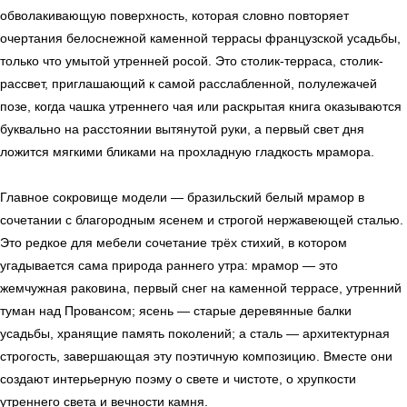
обволакивающую поверхность, которая словно повторяет
очертания белоснежной каменной террасы французской усадьбы,
только что умытой утренней росой. Это столик-терраса, столик-
рассвет, приглашающий к самой расслабленной, полулежачей
позе, когда чашка утреннего чая или раскрытая книга оказываются
буквально на расстоянии вытянутой руки, а первый свет дня
ложится мягкими бликами на прохладную гладкость мрамора.
Главное сокровище модели — бразильский белый мрамор в
сочетании с благородным ясенем и строгой нержавеющей сталью.
Это редкое для мебели сочетание трёх стихий, в котором
угадывается сама природа раннего утра: мрамор — это
жемчужная раковина, первый снег на каменной террасе, утренний
туман над Провансом; ясень — старые деревянные балки
усадьбы, хранящие память поколений; а сталь — архитектурная
строгость, завершающая эту поэтичную композицию. Вместе они
создают интерьерную поэму о свете и чистоте, о хрупкости
утреннего света и вечности камня.