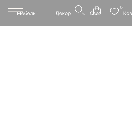
0
Мебель
Декор
Свет
Ковры
Сантехник