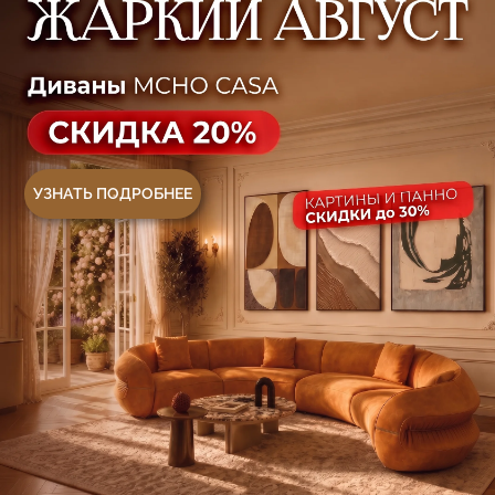
+7 (499) 916-60-66
+7 (958) 202-41-41
+7 (499) 916-60-10,
+7 (932) 021-99-97
Sales@skyliving.ru
Telegram и YouTube ограничены на территории
РФ (на основании ФЗ-149 "Об информации")
© 2026 Sky Living
Политика возврата товаров
Политика конфиденциальности