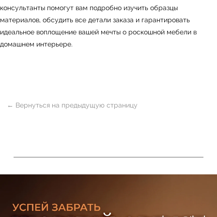
консультанты помогут вам подробно изучить образцы
материалов, обсудить все детали заказа и гарантировать
идеальное воплощение вашей мечты о роскошной мебели в
домашнем интерьере.
ь
Офисная мебель
Мебель
Сантехника
О нас
Декор
Свет
БФ Возрождение
Блог
Ковры
Панели
Монтаж
Контакты
Оплата и доставка
Ежедневно, с 10:00 до 21:00