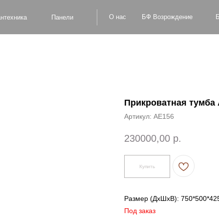
БФ Возрождение
О нас
Блог
Оплат
а
Панели
Прикроватная тумба 
Артикул:
AE156
230000,00
р.
Купить
Размер (ДxШxВ): 750*500*42
Под заказ