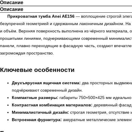
Описание
Описание
Прикроватная тумба Anei AE156
— воплощение строгой элега
безупречной геометрией и сдержанным лаконичным дизайном. На ф
и объём. Верхняя поверхность выполнена из чёрного материала,
прошитыми линиями, подчеркивающими современный минималистич
панели, плавно переходящие в фасадную часть, создают впечатл
загромождая пространство.
Ключевые особенности
Двухъярусная ящичная система:
два просторных выдвижны
подчёркивают современный дизайн.
Компактные размеры:
габариты 750×500×425 мм идеально п
Контрастная комбинация материалов:
деревянный фасад в
Минималистичный дизайн:
строгая геометрия, отсутствие
Встроенная фурнитура:
аккуратные металлические элемент