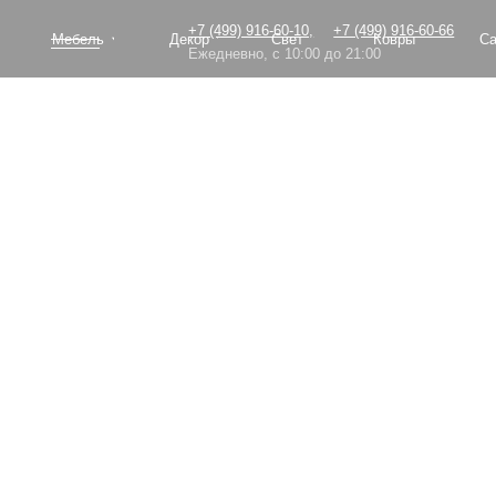
+7 (499) 916-60-10,
+7 (499) 916-60-66
Мебель
Декор
Свет
Ковры
Сантехник
Ежедневно, с 10:00 до 21:00