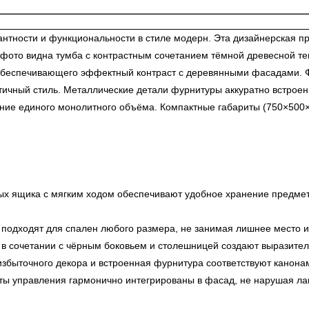
нтности и функциональности в стиле модерн. Эта дизайнерская пр
ото видна тумба с контрастным сочетанием тёмной древесной тек
 обеспечивающего эффектный контраст с деревянными фасадами. Ф
ный стиль. Металлические детали фурнитуры аккуратно встроены
ение единого монолитного объёма. Компактные габариты (750×500
х ящика с мягким ходом обеспечивают удобное хранение предмето
одходят для спален любого размера, не занимая лишнее место и
 сочетании с чёрным боковьем и столешницей создают выразител
 избыточного декора и встроенная фурнитура соответствуют канон
ы управления гармонично интегрированы в фасад, не нарушая ла