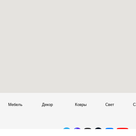
Мебель
Декор
Ковры
Свет
Сантехник
+
© 2026 Sky Living
Telegram и YouTube ограничены на территории РФ
+
(на основании ФЗ-149 "Об информации")