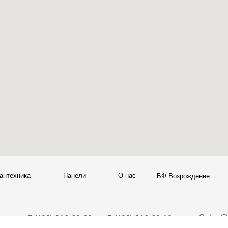
а
Панели
О нас
Блог
Опл
БФ Возрождение
Sales@skyliving.ru
7 (499) 916-60-66
+7 (499) 916-60-10,
7 (958) 202-41-41
+7 (932) 021-99-97
Ежедневно, с 10:00 до 21: