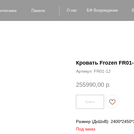
БФ Возрождение
О нас
Блог
Оплат
а
Панели
Кровать Frozen FR01-
Артикул:
FR01-12
255990,00
р.
Купить
Размер (ДxШxВ): 2400*2450*
Под заказ