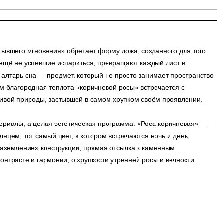
тывшего мгновения» обретает форму ложа, созданного для того
, ещё не успевшие испариться, превращают каждый лист в
алтарь сна — предмет, который не просто занимает пространство
м благородная теплота «коричневой росы» встречается с
живой природы, застывшей в самом хрупком своём проявлении.
ериалы, а целая эстетическая программа: «Роса коричневая» —
нцем, тот самый цвет, в котором встречаются ночь и день,
«заземление» конструкции, прямая отсылка к каменным
нтрасте и гармонии, о хрупкости утренней росы и вечности