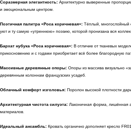
Соразмерная элегантность:
Архитектурно выверенные пропорции
и эмоциональным центром.
Поэтичная палитра «Роса коричневая»:
Тёплый, многослойный о
уют и ту самую «утреннюю» поэзию, которой пронизана вся коллек
Бархат нубука «Роса коричневая»:
В отличие от тканевых модел
прикосновению и с годами приобретает всё более благородную па
Массивные деревянные опоры:
Опоры из массива визуально «з
деревянным колоннам французских усадеб.
Облачный комфорт изголовья:
Поролон высокой плотности дари
Архитектурная чистота силуэта:
Лаконичная форма, лишённая аг
материалов.
Идеальный ансамбль:
Кровать органично дополняет кресло FR01-