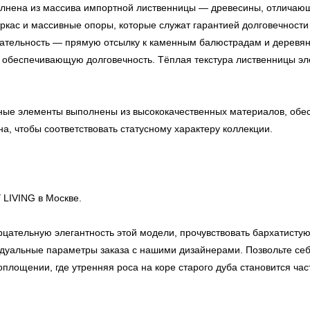
лнена из массива импортной лиственницы — древесины, отличающ
кас и массивные опоры, которые служат гарантией долговечности
вательность — прямую отсылку к каменным балюстрадам и деревя
обеспечивающую долговечность. Тёплая текстура лиственницы элег
ые элементы выполнены из высококачественных материалов, обес
а, чтобы соответствовать статусному характеру коллекции.
 LIVING в Москве.
цательную элегантность этой модели, прочувствовать бархатистую 
видуальные параметры заказа с нашими дизайнерами. Позвольте се
площении, где утренняя роса на коре старого дуба становится час