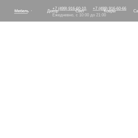
+7 (499) 916-60-10,
+7 (499) 916-60-66
Мебель
Декор
Свет
Ковры
Сантехник
Ежедневно, с 10:00 до 21:00