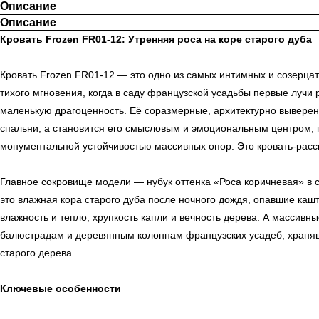
Описание
Описание
Кровать Frozen FR01-12: Утренняя роса на коре старого дуба
Кровать Frozen FR01-12 — это одно из самых интимных и созерца
тихого мгновения, когда в саду французской усадьбы первые лучи 
маленькую драгоценность. Её соразмерные, архитектурно выверен
спальни, а становится его смысловым и эмоциональным центром, 
монументальной устойчивостью массивных опор. Это кровать-рассв
Главное сокровище модели — нубук оттенка «Роса коричневая» в 
это влажная кора старого дуба после ночного дождя, опавшие кашт
влажность и тепло, хрупкость капли и вечность дерева. А массив
балюстрадам и деревянным колоннам французских усадеб, хранящи
старого дерева.
Ключевые особенности