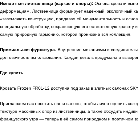
Импортная лиственница (каркас и опоры):
Основа кровати выпо
деформациям. Лиственница формирует надёжный, экологичный кар
«заземляют» конструкцию, придавая ей монументальность и осно
специальную обработку, сохраняющую его естественную красоту и 
самую природную гармонию, которой пронизана вся коллекция.
Премиальная фурнитура:
Внутренние механизмы и соединительн
долговечность использования. Каждая деталь продумана и выверен
Где купить
← Вернуться на предыдущую страницу
Кровать Frozen FR01-12 доступна под заказ в элитных салонах SKY
Приглашаем вас посетить наши салоны, чтобы лично оценить созер
текстуре массивных опор из лиственницы, а также обсудить инди
французского утра — теперь в её самом природном и поэтичном во