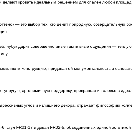
 делают кровать идеальным решением для спален любой площади.
ттенок — это выбор тех, кто ценит природную, созерцательную ро
ция.
ей, нубук дарит совершенно иные тактильные ощущения — тёплую,
тину.
аземляют» конструкцию, придавая ей монументальность и основа
т упругую, эргономичную поддержку, превращая изголовье в идеал
рессивных углов и излишнего декора, отражает философию коллек
6, стул FR01-17 и диван FR02-5, объединённых единой эстетикой 