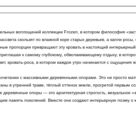
тельных воплощений коллекции Frozen, в котором философия «зас
рассвета скользят по влажной коре старых деревьев, а капли росы
ные пропорции превращают эту кровать в настоящий интерьерный 
приглашая к самому глубокому, обволакивающему отдыху, в которо
ет, кровать-роса, в котором каждое утро начинается с ощущения 
сочетании с массивными деревянными опорами. Это не просто мат
аны в утренней траве, тёплый оттенок земли, прогретой первым сол
ные деревянные опоры — это архитектурная строгость, визуальное 
м память поколений. Вместе они создают интерьерную поэму о ко