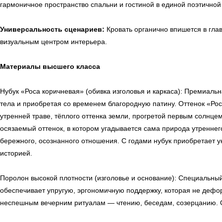
гармоничное пространство спальни и гостиной в единой поэтичной
Универсальность сценариев:
Кровать органично впишется в гла
визуальным центром интерьера.
Материалы высшего класса
Нубук «Роса коричневая» (обивка изголовья и каркаса): Премиаль
тела и приобретая со временем благородную патину. Оттенок «Рос
утренней траве, тёплого оттенка земли, прогретой первым солнцем
осязаемый оттенок, в котором угадывается сама природа утреннего
бережного, осознанного отношения. С годами нубук приобретает 
историей.
Поролон высокой плотности (изголовье и основание): Специальны
обеспечивает упругую, эргономичную поддержку, которая не дефо
неспешным вечерним ритуалам — чтению, беседам, созерцанию. О