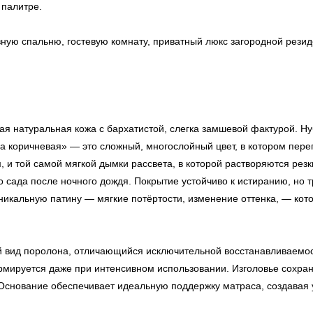
 палитре.
вную спальню, гостевую комнату, приватный люкс загородной рези
ная натуральная кожа с бархатистой, слегка замшевой фактурой. Н
а коричневая» — это сложный, многослойный цвет, в котором пере
, и той самой мягкой дымки рассвета, в которой растворяются резк
 сада после ночного дождя. Покрытие устойчиво к истиранию, но т
уникальную патину — мягкие потёртости, изменение оттенка, — ко
й вид поролона, отличающийся исключительной восстанавливаемос
рмируется даже при интенсивном использовании. Изголовье сохран
снование обеспечивает идеальную поддержку матраса, создавая у