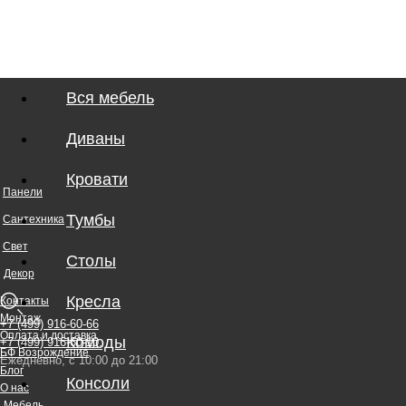
Вся мебель
Диваны
Кровати
Панели
Тумбы
Сантехника
Свет
Столы
Декор
+7 (499) 916-60-66
Кресла
Контакты
+7 (499) 916-60-10,
Монтаж
Ежедневно, с 10:00 до 21:00
Оплата и доставка
Комоды
БФ Возрождение
Блог
Консоли
О нас
Мебель