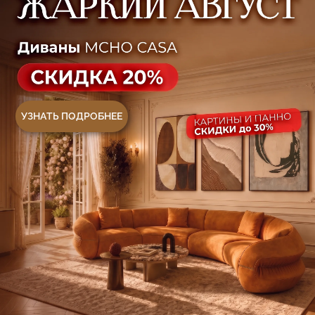
Контакты
Оплата и доставка
Ежедневно, с 10:00 до 21:00
+7 (499) 916-60-66
+7 (958) 202-41-41
+7 (499) 916-60-10,
+7 (932) 021-99-97
Sales@skyliving.ru
Telegram и YouTube ограничены на территории
РФ (на основании ФЗ-149 "Об информации")
© 2026 Sky Living
Политика возврата товаров
Политика конфиденциальности