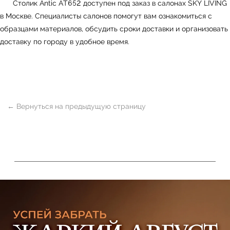
Столик Antic AT652 доступен под заказ в салонах
SKY LIVING
в Москве. Специалисты салонов помогут вам ознакомиться с
образцами материалов, обсудить сроки доставки и организовать
доставку по городу в удобное время.
ь
Офисная мебель
Мебель
Сантехника
О нас
Декор
Свет
БФ Возрождение
Блог
Ковры
Панели
Монтаж