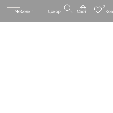
0
Мебель
Декор
Свет
Ковры
Сантехник