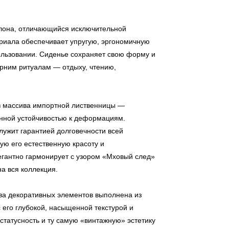
лона, отличающийся исключительной
риала обеспечивает упругую, эргономичную
ользовании. Сиденье сохраняет свою форму и
рним ритуалам — отдыху, чтению,
з массива импортной лиственницы —
нной устойчивостью к деформациям.
лужит гарантией долговечности всей
ую его естественную красоту и
егантно гармонирует с узором «Мховый след»
а вся коллекция.
ва декоративных элементов выполнена из
его глубокой, насыщенной текстурой и
статусность и ту самую «винтажную» эстетику