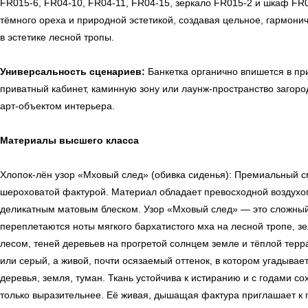
FR015-6, FR04-10, FR04-11, FR04-15, зеркало FR015-2 и шкаф FR
тёмного ореха и природной эстетикой, создавая цельное, гармони
в эстетике лесной тропы.
Универсальность сценариев:
Банкетка органично впишется в пр
приватный кабинет, каминную зону или лаунж-пространство загор
арт-объектом интерьера.
Материалы высшего класса
Хлопок-лён узор «Мховый след» (обивка сиденья): Премиальный см
шероховатой фактурой. Материал обладает превосходной воздухо
деликатным матовым блеском. Узор «Мховый след» — это сложный
переплетаются ноты мягкого бархатистого мха на лесной тропе, з
лесом, теней деревьев на прогретой солнцем земле и тёплой терр
или серый, а живой, почти осязаемый оттенок, в котором угадыва
деревья, земля, туман. Ткань устойчива к истиранию и с годами с
только выразительнее. Её живая, дышащая фактура приглашает к 