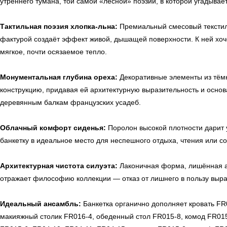
утреннего тумана, той самой «лесной» поэзии, в которой угадыва
Тактильная поэзия хлопка-льна:
Премиальный смесовый текстиль
фактурой создаёт эффект живой, дышащей поверхности. К ней хоч
мягкое, почти осязаемое тепло.
Монументальная глубина ореха:
Декоративные элементы из тём
конструкцию, придавая ей архитектурную выразительность и осно
деревянным балкам французских усадеб.
Облачный комфорт сиденья:
Поролон высокой плотности дарит 
банкетку в идеальное место для неспешного отдыха, чтения или с
Архитектурная чистота силуэта:
Лаконичная форма, лишённая аг
отражает философию коллекции — отказ от лишнего в пользу выра
Идеальный ансамбль:
Банкетка органично дополняет кровать FR
макияжный столик FR016-4, обеденный стол FR015-8, комод FR015