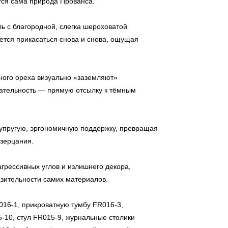
ется сама природа Прованса.
 с благородной, слегка шероховатой
ется прикасаться снова и снова, ощущая
ного ореха визуально «заземляют»
вательность — прямую отсылку к тёмным
упругую, эргономичную поддержку, превращая
озерцания.
рессивных углов и излишнего декора,
зительности самих материалов.
016-1, прикроватную тумбу FR016-3,
-10, стул FR015-9, журнальные столики