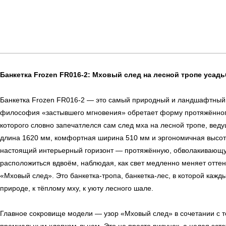
Банкетка Frozen FR016-2: Мховый след на лесной тропе усад
Банкетка Frozen FR016-2 — это самый природный и ландшафтный 
философия «застывшего мгновения» обретает форму протяжённого
которого словно запечатлелся сам след мха на лесной тропе, вед
длина 1620 мм, комфортная ширина 510 мм и эргономичная высот
настоящий интерьерный горизонт — протяжённую, обволакивающую
расположиться вдвоём, наблюдая, как свет медленно меняет оттен
«Мховый след». Это банкетка-тропа, банкетка-лес, в которой кажд
природе, к тёплому мху, к уюту лесного шале.
Главное сокровище модели — узор «Мховый след» в сочетании с 