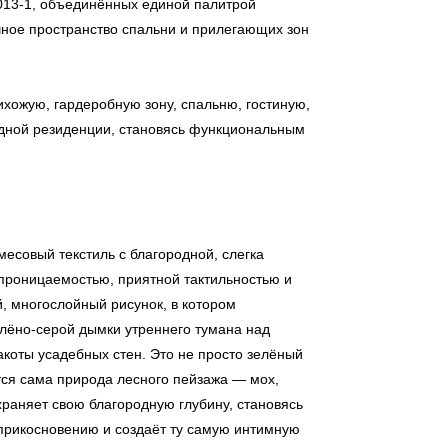
013-1, объединённых единой палитрой
чное пространство спальни и прилегающих зон
ихожую, гардеробную зону, спальню, гостиную,
одной резиденции, становясь функциональным
есовый текстиль с благородной, слегка
проницаемостью, приятной тактильностью и
, многослойный рисунок, в котором
елёно-серой дымки утреннего тумана над
акоты усадебных стен. Это не просто зелёный
ется сама природа лесного пейзажа — мох,
охраняет свою благородную глубину, становясь
прикосновению и создаёт ту самую интимную