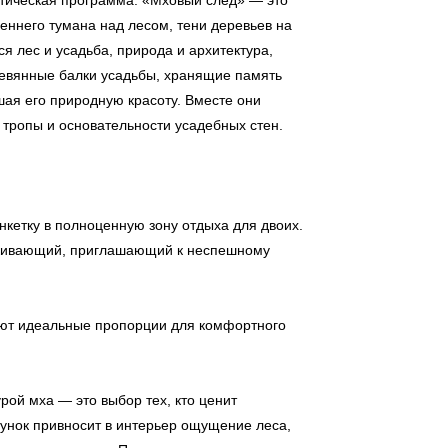
етическая программа: «Мховый след» — это
реннего тумана над лесом, тени деревьев на
ся лес и усадьба, природа и архитектура,
еревянные балки усадьбы, хранящие память
шая его природную красоту. Вместе они
 тропы и основательности усадебных стен.
кетку в полноценную зону отдыха для двоих.
лакивающий, приглашающий к неспешному
ют идеальные пропорции для комфортного
рой мха — это выбор тех, кто ценит
унок привносит в интерьер ощущение леса,