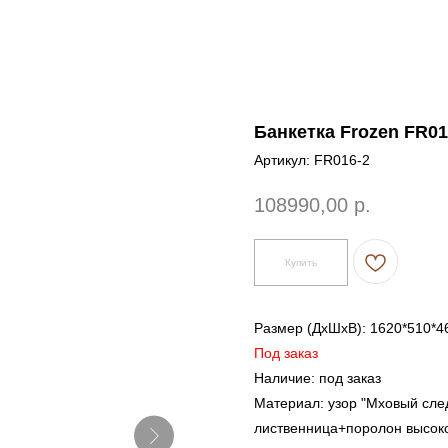
Банкетка Frozen FR01
Артикул:
FR016-2
108990,00
р.
Купить
Размер (ДxШxВ): 1620*510*4
Под заказ
Наличие: под заказ
Материал: узор "Мховый сле
лиственница+поролон высок