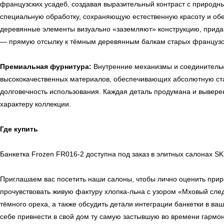
французских усадеб, создавая выразительный контраст с природ
специальную обработку, сохраняющую естественную красоту и о
деревянные элементы визуально «заземляют» конструкцию, прида
— прямую отсылку к тёмным деревянным балкам старых французс
Премиальная фурнитура:
Внутренние механизмы и соединитель
высококачественных материалов, обеспечивающих абсолютную ста
долговечность использования. Каждая деталь продумана и выверен
характеру коллекции.
← Вернуться на предыдущую страницу
Где купить
Банкетка Frozen FR016-2 доступна под заказ в элитных салонах SK
Приглашаем вас посетить наши салоны, чтобы лично оценить прир
прочувствовать живую фактуру хлопка-льна с узором «Мховый сле
тёмного ореха, а также обсудить детали интеграции банкетки в в
себе привнести в свой дом ту самую застывшую во времени гармо