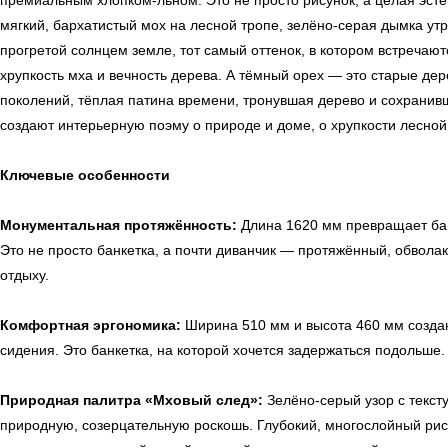
премиальным хлопком-льном. Это не просто рисунок, а целая эст
мягкий, бархатистый мох на лесной тропе, зелёно-серая дымка ут
прогретой солнцем земле, тот самый оттенок, в котором встречают
хрупкость мха и вечность дерева. А тёмный орех — это старые д
поколений, тёплая патина времени, тронувшая дерево и сохранив
создают интерьерную поэму о природе и доме, о хрупкости лесной
Ключевые особенности
Монументальная протяжённость:
Длина 1620 мм превращает бан
Это не просто банкетка, а почти диванчик — протяжённый, обво
отдыху.
Комфортная эргономика:
Ширина 510 мм и высота 460 мм созда
сидения. Это банкетка, на которой хочется задержаться подольше.
Природная палитра «Мховый след»:
Зелёно-серый узор с тексту
природную, созерцательную роскошь. Глубокий, многослойный рис