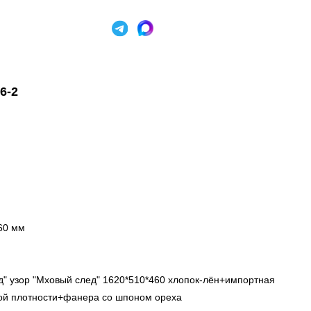
6-2
60 мм
д" узор "Мховый след" 1620*510*460 хлопок-лён+импортная
ой плотности+фанера со шпоном ореха