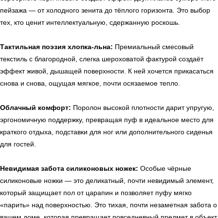
пейзажа — от холодного зенита до тёплого горизонта. Это выбор
тех, кто ценит интеллектуальную, сдержанную роскошь.
Тактильная поэзия хлопка-льна:
Премиальный смесовый
текстиль с благородной, слегка шероховатой фактурой создаёт
эффект живой, дышащей поверхности. К ней хочется прикасаться
снова и снова, ощущая мягкое, почти осязаемое тепло.
Облачный комфорт:
Поролон высокой плотности дарит упругую,
эргономичную поддержку, превращая пуф в идеальное место для
краткого отдыха, подставки для ног или дополнительного сиденья
для гостей.
Невидимая забота силиконовых ножек:
Особые чёрные
силиконовые ножки — это деликатный, почти невидимый элемент,
который защищает пол от царапин и позволяет пуфу мягко
«парить» над поверхностью. Это тихая, почти незаметная забота о
вашем доме, которая превращает повседневный предмет в объект