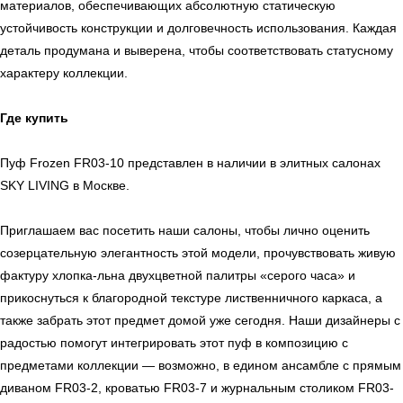
материалов, обеспечивающих абсолютную статическую
устойчивость конструкции и долговечность использования. Каждая
Мебель
Сантехника
О нас
деталь продумана и выверена, чтобы соответствовать статусному
характеру коллекции.
Декор
Свет
БФ Возрождение
Блог
Ковры
Панели
Монтаж
Где купить
Контакты
Оплата и доставка
Пуф Frozen FR03-10 представлен в наличии в элитных салонах
SKY LIVING в Москве.
Ежедневно, с 10:00 до 21:00
Приглашаем вас посетить наши салоны, чтобы лично оценить
+7 (499) 916-60-66
созерцательную элегантность этой модели, прочувствовать живую
+7 (958) 202-41-41
фактуру хлопка-льна двухцветной палитры «серого часа» и
+7 (499) 916-60-10,
прикоснуться к благородной текстуре лиственничного каркаса, а
+7 (932) 021-99-97
также забрать этот предмет домой уже сегодня. Наши дизайнеры с
Sales@skyliving.ru
радостью помогут интегрировать этот пуф в композицию с
Telegram и YouTube ограничены на территории РФ
предметами коллекции — возможно, в едином ансамбле с прямым
(на основании ФЗ-149 "Об информации")
диваном FR03-2, кроватью FR03-7 и журнальным столиком FR03-
© 2026 Sky Living