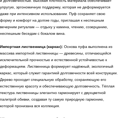
и долговечностью. Высокая плотность материала обеспечивает
упругую, эргономичную поддержку, которая не деформируется
даже при интенсивном использовании. Пуф сохраняет свою
форму и комфорт на долгие годы, приглашая к неспешным
← Вернуться на предыдущую страницу
вечерним ритуалам — отдыху у камина, чтению, созерцанию,
неспешным беседам с бокалом вина.
Импортная лиственница (каркас):
Основа пуфа выполнена из
массива импортной лиственницы — древесины, отличающейся
исключительной прочностью и естественной устойчивостью к
деформациям. Лиственница формирует надёжный, экологичный
каркас, который служит гарантией долговечности всей конструкции.
Дерево проходит специальную обработку, сохраняющую его
естественную красоту и обеспечивающую долговечность. Тёплая
текстура лиственницы элегантно гармонирует с двухцветной
палитрой обивки, создавая ту самую природную гармонию,
УЗНАТЬ ПОДРОБНЕЕ
которой пронизана вся коллекция.