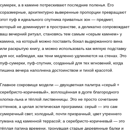
сумерек, а в камине потрескивают последние поленья. Его
соразмерные, архитектурно выверенные пропорции превращают
этот пуф в идеального спутника приватных зон — предмет,
который не доминирует в пространстве, а деликатно сопровождает
ваш вечерний ритуал, становясь тем самым «серым камнем» у
камина, на который можно поставить бокал выдержанного вина
или раскрытую книгу, а можно использовать как мягкую подставку
для ног, наблюдая, как тени медленно удлиняются на стенах. Это
пуф-сумерки, пуф-спутник, созданный для тех мгновений, когда
тишина вечера наполнена достоинством и тихой красотой.
Главное сокровище модели — двухцветная палитра «серый +
серебристо-коричневый», воплощённая в дуэте благородного
хлопка-льна и тёплой лиственницы. Это не просто сочетание
оттенков, а целая эстетическая программа: серый — это сам
сумеречный свет, холодный, почти призрачный, цвет утреннего
тумана над каменной террасой; а серебристо-коричневый — это
тёплая патина времени, тронувшая старые деревянные балки и