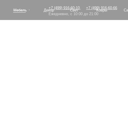
+7 (499) 916-60-10,
+7 (499) 916-60-66
Мебель
Декор
Свет
Ковры
Сантехник
Ежедневно, с 10:00 до 21:00