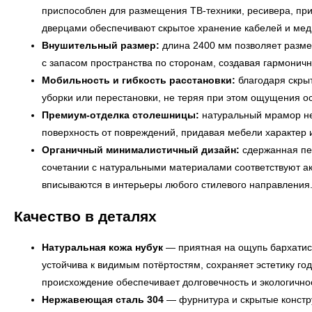
приспособлен для размещения ТВ-техники, ресивера, при
дверцами обеспечивают скрытое хранение кабелей и мед
Внушительный размер:
длина 2400 мм позволяет разме
с запасом пространства по сторонам, создавая гармонич
Мобильность и гибкость расстановки:
благодаря скрыт
уборки или перестановки, не теряя при этом ощущения о
Премиум-отделка столешницы:
натуральный мрамор не
поверхность от повреждений, придавая мебели характер и
Органичный минималистичный дизайн:
сдержанная пе
сочетании с натуральными материалами соответствуют а
вписываются в интерьеры любого стилевого направления
Качество в деталях
Натуральная кожа нубук
— приятная на ощупь бархатист
устойчива к видимым потёртостям, сохраняет эстетику г
происхождение обеспечивает долговечность и экологично
Нержавеющая сталь 304
— фурнитура и скрытые констру