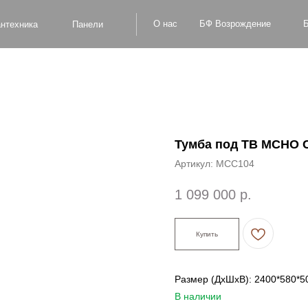
БФ Возрождение
О нас
Блог
Оплат
а
Панели
Тумба под ТВ MCHO 
Артикул:
MCC104
1 099 000
р.
Купить
Размер (ДxШxВ): 2400*580*5
В наличии