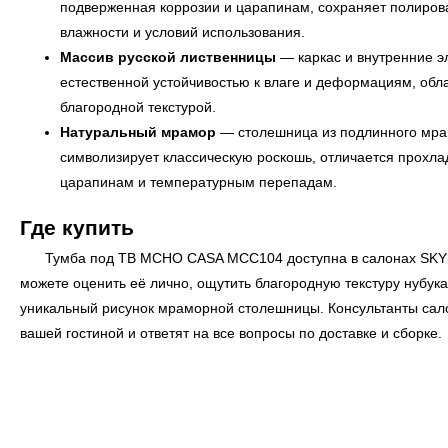
подверженная коррозии и царапинам, сохраняет полиров
влажности и условий использования.
Массив русской лиственницы
— каркас и внутренние э
естественной устойчивостью к влаге и деформациям, об
благородной текстурой.
Натуральный мрамор
— столешница из подлинного мра
символизирует классическую роскошь, отличается прохла
царапинам и температурным перепадам.
Где купить
Тумба под ТВ MCHO CASA MCC104 доступна в салонах
SKY
← Вернуться на предыдущую страницу
можете оценить её лично, ощутить благородную текстуру нубука
уникальный рисунок мраморной столешницы. Консультанты сало
вашей гостиной и ответят на все вопросы по доставке и сборке.