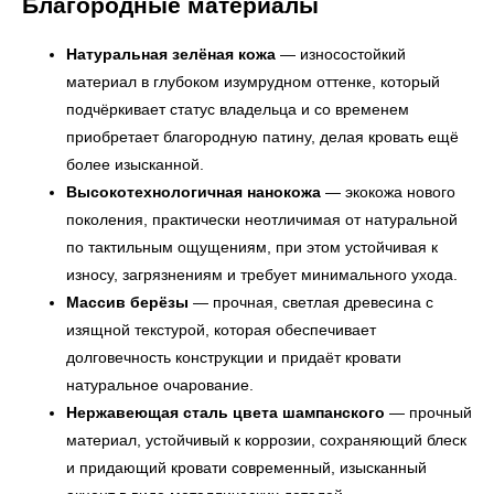
Благородные материалы
Натуральная зелёная кожа
— износостойкий
← Вернуться на предыдущую страницу
материал в глубоком изумрудном оттенке, который
подчёркивает статус владельца и со временем
приобретает благородную патину, делая кровать ещё
более изысканной.
Высокотехнологичная нанокожа
— экокожа нового
поколения, практически неотличимая от натуральной
по тактильным ощущениям, при этом устойчивая к
износу, загрязнениям и требует минимального ухода.
Массив берёзы
— прочная, светлая древесина с
изящной текстурой, которая обеспечивает
долговечность конструкции и придаёт кровати
УЗНАТЬ ПОДРОБНЕЕ
натуральное очарование.
Нержавеющая сталь цвета шампанского
— прочный
материал, устойчивый к коррозии, сохраняющий блеск
и придающий кровати современный, изысканный