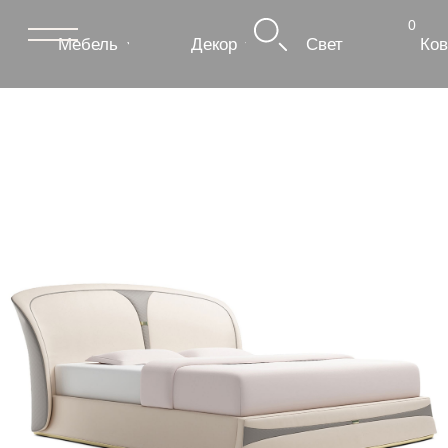
0
Мебель
Декор
Свет
Ковры
Сантехник