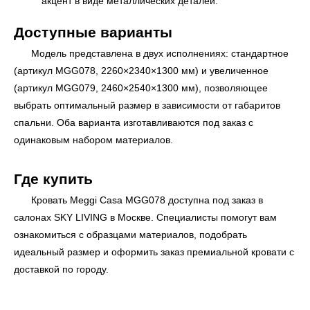
акцент в виде металлических деталей.
Доступные варианты
Модель представлена в двух исполнениях: стандартное
(артикул MGG078, 2260×2340×1300 мм) и увеличенное
(артикул MGG079, 2460×2540×1300 мм), позволяющее
выбрать оптимальный размер в зависимости от габаритов
спальни. Оба варианта изготавливаются под заказ с
одинаковым набором материалов.
Где купить
Кровать Meggi Casa MGG078 доступна под заказ в
салонах
SKY LIVING
в Москве. Специалисты помогут вам
ознакомиться с образцами материалов, подобрать
ь
Офисная мебель
идеальный размер и оформить заказ премиальной кровати с
доставкой по городу.