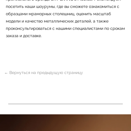
посетить наши шоурумы, где вы сможете ознакомиться с
образцами мраморных столешниц, оценить масштаб
модели и качество металлических деталей, а также
проконсультироваться с нашими специалистами по срокам
заказа и доставке.
ь
Офисная мебель
Мебель
Сантехника
О нас
Декор
Свет
БФ Возрождение
Блог
Ковры
Панели
Монтаж
Контакты
Оплата и доставка