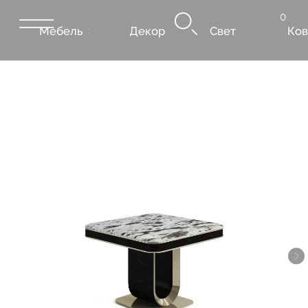
0
Мебель
Декор
Свет
Ковры
Сантехник