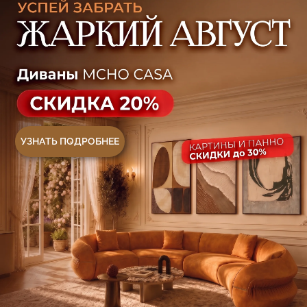
Ежедневно, с 10:00 до 21:00
+7 (499) 916-60-66
+7 (958) 202-41-41
+7 (499) 916-60-10,
+7 (932) 021-99-97
Sales@skyliving.ru
Telegram и YouTube ограничены на территории
РФ (на основании ФЗ-149 "Об информации")
© 2026 Sky Living
Политика возврата товаров
Политика конфиденциальности