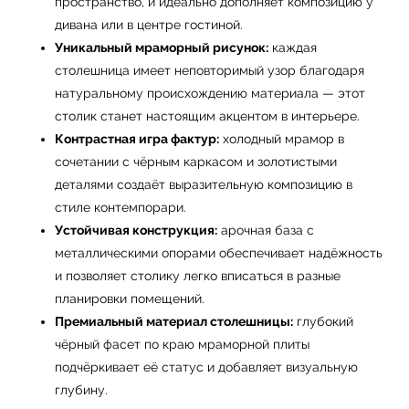
пространство, и идеально дополняет композицию у
дивана или в центре гостиной.
Уникальный мраморный рисунок:
каждая
столешница имеет неповторимый узор благодаря
натуральному происхождению материала — этот
столик станет настоящим акцентом в интерьере.
Контрастная игра фактур:
холодный мрамор в
сочетании с чёрным каркасом и золотистыми
деталями создаёт выразительную композицию в
стиле контемпорари.
Устойчивая конструкция:
арочная база с
металлическими опорами обеспечивает надёжность
и позволяет столику легко вписаться в разные
← Вернуться на предыдущую страницу
планировки помещений.
Премиальный материал столешницы:
глубокий
чёрный фасет по краю мраморной плиты
подчёркивает её статус и добавляет визуальную
глубину.