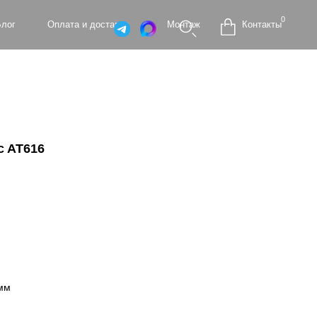
0
а и доставка
Монтаж
Контакты
c AT616
 мм