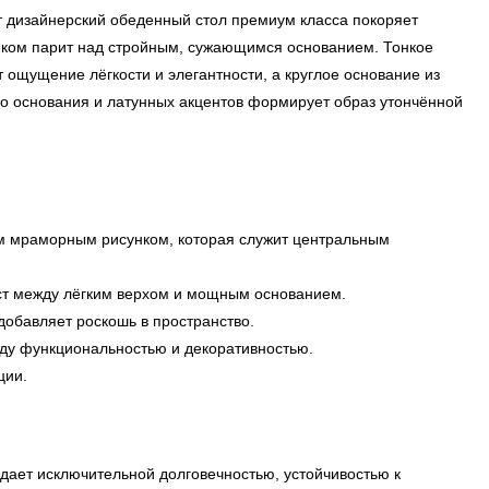
т дизайнерский обеденный стол премиум класса покоряет
нком парит над стройным, сужающимся основанием. Тонкое
 ощущение лёгкости и элегантности, а круглое основание из
ого основания и латунных акцентов формирует образ утончённой
ым мраморным рисунком, которая служит центральным
аст между лёгким верхом и мощным основанием.
обавляет роскошь в пространство.
ду функциональностью и декоративностью.
ции.
дает исключительной долговечностью, устойчивостью к