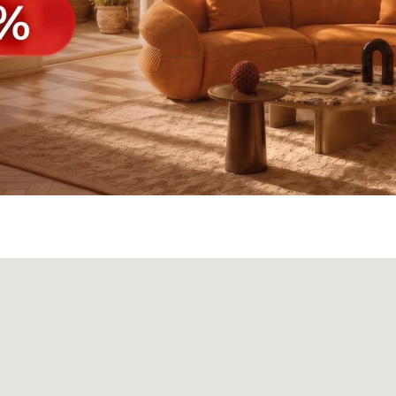
а
Панели
О нас
Блог
Опл
БФ Возрождение