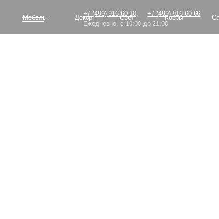
+7 (499) 916-60-10,
+7 (499) 916-60-66
Мебель
Декор
Свет
Ковры
Сантехник
Ежедневно, с 10:00 до 21:00