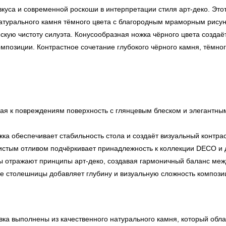
уса и современной роскоши в интерпретации стиля арт-деко. Это
натурального камня тёмного цвета с благородным мраморным рису
кую чистоту силуэта. Конусообразная ножка чёрного цвета создаёт
композиции. Контрастное сочетание глубокого чёрного камня, тёмн
ая к повреждениям поверхность с глянцевым блеском и элегантн
ка обеспечивает стабильность стола и создаёт визуальный контр
истым отливом подчёркивает принадлежность к коллекции DECO и д
ы отражают принципы арт-деко, создавая гармоничный баланс меж
е столешницы добавляет глубину и визуальную сложность компози
ка выполнены из качественного натурального камня, который обла