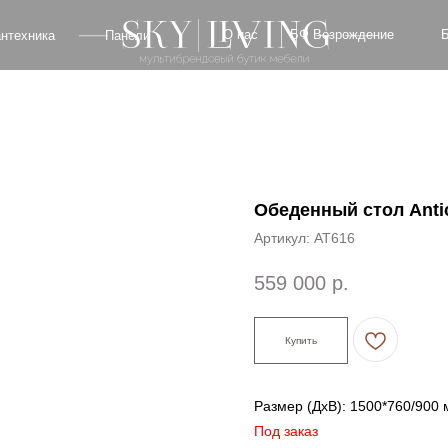
БФ Возрождение
О нас
Блог
Оплат
а
Панели
Обеденный стол Anti
Артикул:
AT616
559 000
р.
Купить
Размер (ДxВ): 1500*760/900
Под заказ