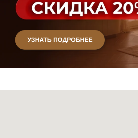
Офисная мебель
Садовая мебель
Мебель
Декор
Ковры
Свет
Сантехник