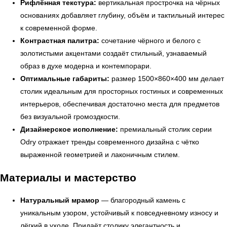
Рифлённая текстура:
вертикальная прострочка на чёрных
основаниях добавляет глубину, объём и тактильный интерес
к современной форме.
Контрастная палитра:
сочетание чёрного и белого с
золотистыми акцентами создаёт стильный, узнаваемый
образ в духе модерна и контемпорари.
Оптимальные габариты:
размер 1500×860×400 мм делает
столик идеальным для просторных гостиных и современных
← Вернуться на предыдущую страницу
интерьеров, обеспечивая достаточно места для предметов
без визуальной громоздкости.
Дизайнерское исполнение:
премиальный столик серии
Odry отражает тренды современного дизайна с чётко
выраженной геометрией и лаконичным стилем.
Материалы и мастерство
Натуральный мрамор
— благородный камень с
уникальным узором, устойчивый к повседневному износу и
лёгкий в уходе. Придаёт столику элегантность и