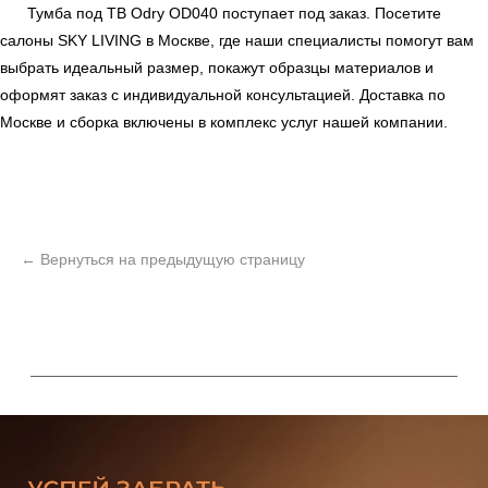
Тумба под ТВ Odry OD040 поступает под заказ. Посетите
салоны
SKY LIVING
в Москве, где наши специалисты помогут вам
выбрать идеальный размер, покажут образцы материалов и
оформят заказ с индивидуальной консультацией. Доставка по
Москве и сборка включены в комплекс услуг нашей компании.
ь
Офисная мебель
Мебель
Сантехника
О нас
Декор
Свет
БФ Возрождение
Блог
Ковры
Панели
Монтаж
Контакты
Оплата и доставка