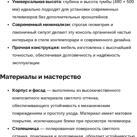
Универсальная высота:
глубина и высота тумбы (480 × 500
мм) идеально подходят для установки современных
телевизоров без дополнительных кронштейнов.
Современный минимализм:
строгая геометрия и
лаконичный силуэт делают эту консоль органичной частью
интерьера в стиле контемпорари и современного дизайна.
Прочная конструкция:
мебель изготовлена с высочайшей
точностью, обеспечивая долговечность и надёжность
эксплуатации.
Материалы и мастерство
Корпус и фасад
— выполнены из высокачественного
← Вернуться на предыдущую страницу
композитного материала светлого оттенка,
обеспечивающего устойчивость к механическим
повреждениям и простоту ухода. Материал имеет матовое
покрытие, исключающее блики при просмотре телевизора.
Столешница
— полированная поверхность светлого
оттенка, практичная и долговечная, обладает устойчивостью