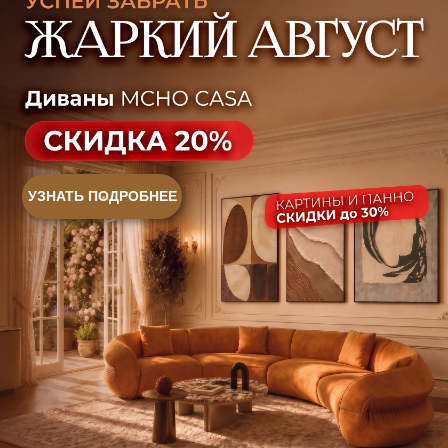
Ежедневно, с 10:00 до 21:00
+7 (499) 916-60-66
+7 (958) 202-41-41
+7 (499) 916-60-10,
+7 (932) 021-99-97
Sales@skyliving.ru
Telegram и YouTube ограничены на территории РФ
(на основании ФЗ-149 "Об информации")
© 2026 Sky Living
Политика возврата товаров
Политика конфиденциальности