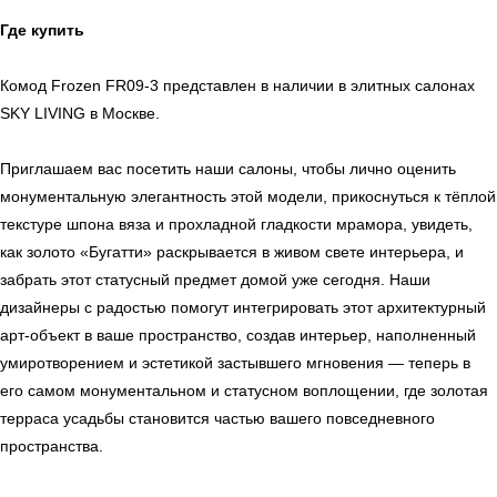
Где купить
Комод Frozen FR09-3 представлен в наличии в элитных салонах
ь
Офисная мебель
SKY LIVING в Москве.
Приглашаем вас посетить наши салоны, чтобы лично оценить
монументальную элегантность этой модели, прикоснуться к тёплой
Мебель
Сантехника
О нас
текстуре шпона вяза и прохладной гладкости мрамора, увидеть,
как золото «Бугатти» раскрывается в живом свете интерьера, и
Декор
Свет
БФ Возрождение
Блог
забрать этот статусный предмет домой уже сегодня. Наши
Ковры
Панели
Монтаж
дизайнеры с радостью помогут интегрировать этот архитектурный
арт-объект в ваше пространство, создав интерьер, наполненный
Контакты
Оплата и доставка
умиротворением и эстетикой застывшего мгновения — теперь в
его самом монументальном и статусном воплощении, где золотая
терраса усадьбы становится частью вашего повседневного
Ежедневно, с 10:00 до 21:00
пространства.
+7 (499) 916-60-66
+7 (958) 202-41-41