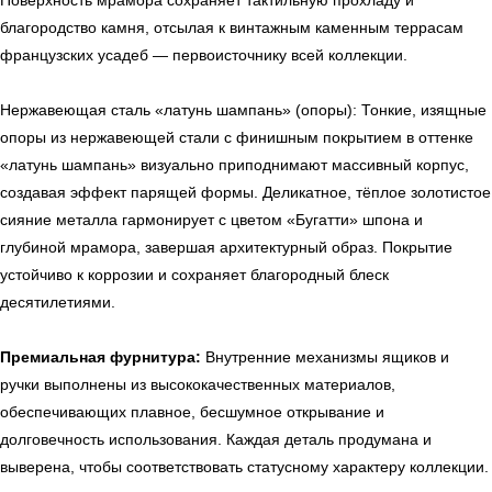
Поверхность мрамора сохраняет тактильную прохладу и
благородство камня, отсылая к винтажным каменным террасам
французских усадеб — первоисточнику всей коллекции.
УЗНАТЬ ПОДРОБНЕЕ
Нержавеющая сталь «латунь шампань» (опоры): Тонкие, изящные
опоры из нержавеющей стали с финишным покрытием в оттенке
«латунь шампань» визуально приподнимают массивный корпус,
создавая эффект парящей формы. Деликатное, тёплое золотистое
сияние металла гармонирует с цветом «Бугатти» шпона и
глубиной мрамора, завершая архитектурный образ. Покрытие
устойчиво к коррозии и сохраняет благородный блеск
десятилетиями.
Премиальная фурнитура:
Внутренние механизмы ящиков и
ручки выполнены из высококачественных материалов,
обеспечивающих плавное, бесшумное открывание и
долговечность использования. Каждая деталь продумана и
выверена, чтобы соответствовать статусному характеру коллекции.