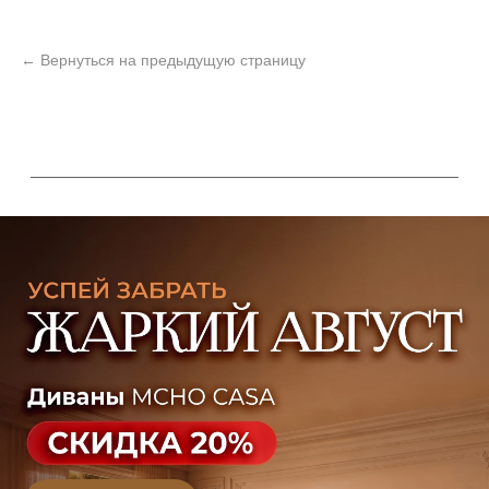
+7 (499) 916-60-10,
+7 (932) 021-99-97
Sales@skyliving.ru
Telegram и YouTube ограничены на территории РФ
(на основании ФЗ-149 "Об информации")
© 2026 Sky Living
Политика возврата товаров
Политика конфиденциальности