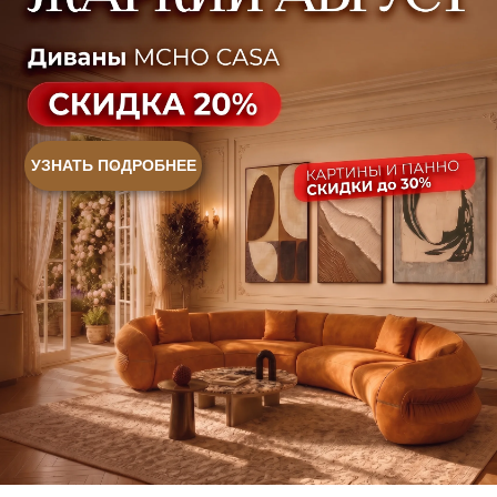
+7 (958) 202-41-41
+7 (499) 916-60-10,
+7 (932) 021-99-97
Sales@skyliving.ru
Telegram и YouTube ограничены на территории РФ
(на основании ФЗ-149 "Об информации")
© 2026 Sky Living
Политика возврата товаров
Политика конфиденциальности