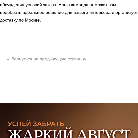
обсуждения условий заказа. Наша команда поможет вам
подобрать идеальное решение для вашего интерьера и организует
доставку по Москве.
ь
Офисная мебель
Мебель
Сантехника
О нас
Декор
Свет
БФ Возрождение
Блог
Ковры
Панели
Монтаж
Контакты
Оплата и доставка
Ежедневно, с 10:00 до 21:00
+7 (499) 916-60-66