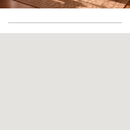
Контакты
Оплата и доставка
Ежедневно, с 10:00 до 21:00
+7 (499) 916-60-66
+7 (958) 202-41-41
+7 (499) 916-60-10,
+7 (932) 021-99-97
Sales@skyliving.ru
Telegram и YouTube ограничены на территории РФ
(на основании ФЗ-149 "Об информации")
© 2026 Sky Living
Политика возврата товаров
Политика конфиденциальности