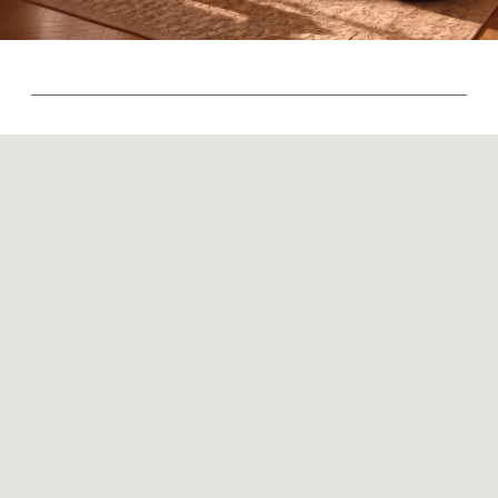
Контакты
Оплата и доставка
Ежедневно, с 10:00 до 21:00
+7 (499) 916-60-66
+7 (958) 202-41-41
+7 (499) 916-60-10,
+7 (932) 021-99-97
Sales@skyliving.ru
Telegram и YouTube ограничены на территории РФ
(на основании ФЗ-149 "Об информации")
© 2026 Sky Living
Политика возврата товаров
Политика конфиденциальности