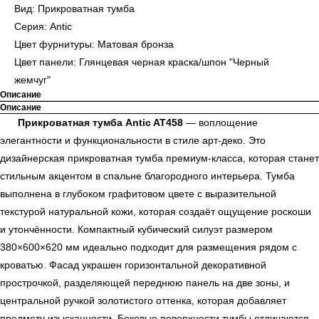
Вид: Прикроватная тумба
Серия: Antic
Цвет фурнитуры: Матовая бронза
Цвет панели: Глянцевая черная краска/шпон "Черный
жемчуг"
Описание
Описание
Прикроватная тумба Antic AT458
— воплощение
элегантности и функциональности в стиле арт-деко. Это
дизайнерская прикроватная тумба премиум-класса, которая станет
стильным акцентом в спальне благородного интерьера. Тумба
выполнена в глубоком графитовом цвете с выразительной
текстурой натуральной кожи, которая создаёт ощущение роскоши
и утончённости. Компактный кубический силуэт размером
380×600×620 мм идеально подходит для размещения рядом с
кроватью. Фасад украшен горизонтальной декоративной
прострочкой, разделяющей переднюю панель на две зоны, и
центральной ручкой золотистого оттенка, которая добавляет
предмету изысканности. Боковые поверхности тумбы отличаются