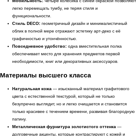
Мобильность:
четыре колёсика с синей окраской позволяют
легко перемещать тумбу, не теряя стиля и
функциональности.
Стиль DECO:
геометричный дизайн и минималистичный
облик в полной мере отражают эстетику арт-деко с её
графичностью и утончённостью.
← Вернуться на предыдущую страницу
Повседневное удобство:
одна вместительная полка
обеспечивает место для хранения предметов первой
необходимости, книг или декоративных аксессуаров.
Материалы высшего класса
Натуральная кожа
— изысканный материал графитового
цвета с естественной текстурой, который не только
безупречно выглядит, но и легко очищается и становится
только красивее с течением времени, развивая благородную
патину.
Металлическая фурнитура золотистого оттенка
—
УЗНАТЬ ПОДРОБНЕЕ
долговечные акценты, которые контрастируют с кожей и