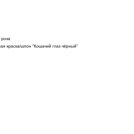
 роза
ная краска/шпон "Кошачий глаз чёрный"