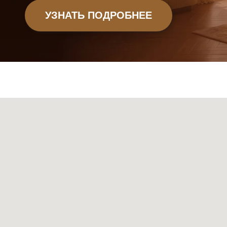
Мебель
Декор
Ковры
Свет
Сантехник
+
© 2026 Sky Living
Telegram и YouTube ограничены на территории РФ
+
(на основании ФЗ-149 "Об информации")