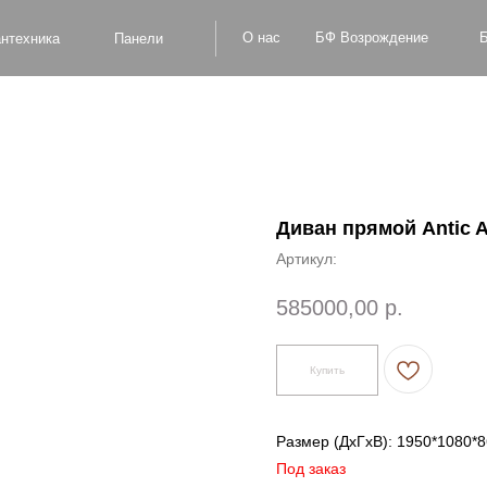
БФ Возрождение
О нас
Блог
Оплат
а
Панели
Диван прямой Antic 
Артикул:
585000,00
р.
Купить
Размер (ДxГxВ): 1950*1080*
Под заказ