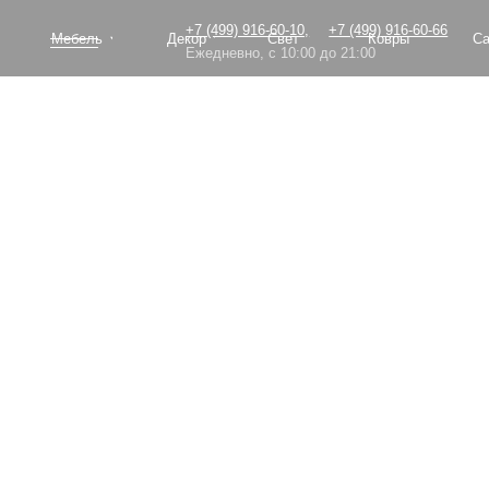
+7 (499) 916-60-10,
+7 (499) 916-60-66
Мебель
Декор
Свет
Ковры
Сантехник
Ежедневно, с 10:00 до 21:00