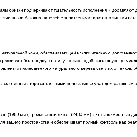
раям обивки подчёркивают тщательность исполнения и добавляют 
ские ножки боковых панелей с золотистыми горизонтальными вста
 натуральной кожи, обеспечивающей исключительную долговечност
м развивает благородную патину, только подчёркивающую премиал
овлены из качественного натурального дерева светлых оттенков, о
золотистыми горизонтальными полосками служат декоративным ак
иван (1950 мм), трёхместный диван (2480 мм) и четырёхместный ди
для вашего пространства и обеспечивает полный контроль над реа