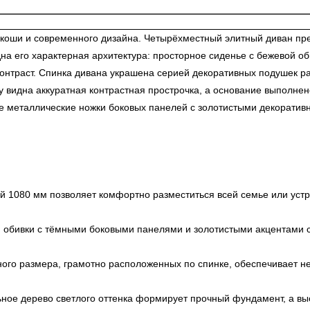
оши и современного дизайна. Четырёхместный элитный диван пре
идна его характерная архитектура: просторное сиденье с бежевой 
нтраст. Спинка дивана украшена серией декоративных подушек раз
 видна аккуратная контрастная прострочка, а основание выполнен
е металлические ножки боковых панелей с золотистыми декоратив
 1080 мм позволяет комфортно разместиться всей семье или устро
 обивки с тёмными боковыми панелями и золотистыми акцентами с
ого размера, грамотно расположенных по спинке, обеспечивает не 
ное дерево светлого оттенка формирует прочный фундамент, а вы