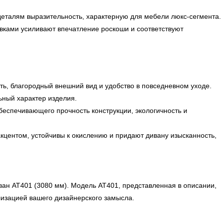
деталям выразительность, характерную для мебели люкс-сегмента.
вками усиливают впечатление роскоши и соответствуют
ь, благородный внешний вид и удобство в повседневном уходе.
ьный характер изделия.
беспечивающего прочность конструкции, экологичность и
центом, устойчивы к окислению и придают дивану изысканность,
ван AT401 (3080 мм). Модель AT401, представленная в описании,
лизацией вашего дизайнерского замысла.