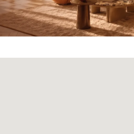
а
Панели
О нас
Блог
Опл
БФ Возрождение
Sales@skyliving.ru
7 (499) 916-60-66
+7 (499) 916-60-10,
7 (958) 202-41-41
+7 (932) 021-99-97
Ежедневно, с 10:00 до 21: