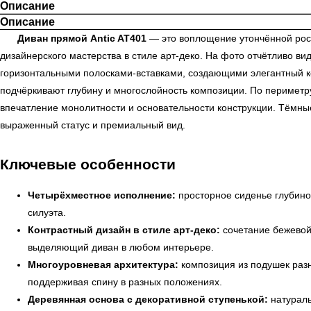
Описание
Описание
Диван прямой Antic AT401
— это воплощение утончённой роск
дизайнерского мастерства в стиле арт-деко. На фото отчётливо в
горизонтальными полосками-вставками, создающими элегантный ко
подчёркивают глубину и многослойность композиции. По периметру
впечатление монолитности и основательности конструкции. Тёмны
выраженный статус и премиальный вид.
Ключевые особенности
Четырёхместное исполнение:
просторное сиденье глубиной
силуэта.
Контрастный дизайн в стиле арт-деко:
сочетание бежевой
выделяющий диван в любом интерьере.
Многоуровневая архитектура:
композиция из подушек разн
поддерживая спину в разных положениях.
Деревянная основа с декоративной ступенькой:
натураль