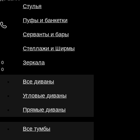
0
Стулья
Офисная мебель
0
Ковры
Пуфы и банкетки
Садовая мебель
Серванты и бары
Стеллажи и Ширмы
Зеркала
Все диваны
Угловые диваны
Прямые диваны
Все тумбы