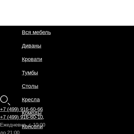
Вся мебель
Диваны
Кровати
Панели
Тумбы
Сантехника
+7 (499) 916-60-66
Свет
+7 (499) 916-60-10,
Столы
Ежедневно, с 10:00
Декор
до 21:00
Кресла
Контакты
Монтаж
Оплата и доставка
Комоды
БФ Возрождение
Блог
Консоли
О нас
Мебель