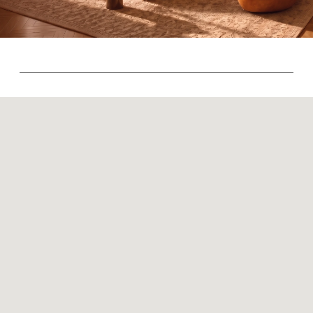
Контакты
Оплата и доставка
Ежедневно, с 10:00 до 21:00
+7 (499) 916-60-66
+7 (958) 202-41-41
+7 (499) 916-60-10,
+7 (932) 021-99-97
Sales@skyliving.ru
Telegram и YouTube ограничены на территории РФ
(на основании ФЗ-149 "Об информации")
© 2026 Sky Living
Политика возврата товаров
Политика конфиденциальности