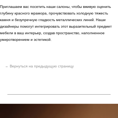
Приглашаем вас посетить наши салоны, чтобы вживую оценить
глубину красного мрамора, прочувствовать холодную тяжесть
камня и безупречную гладкость металлических линий. Наши
дизайнеры помогут интегрировать этот выразительный предмет
мебели в ваш интерьер, создав пространство, наполненное
умиротворением и эстетикой.
ь
Офисная мебель
Мебель
Сантехника
О нас
Декор
Свет
БФ Возрождение
Блог
Ковры
Панели
Монтаж
Контакты
Оплата и доставка