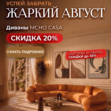
Ежедневно, с 10:00 до 21:00
+7 (499) 916-60-66
+7 (958) 202-41-41
+7 (499) 916-60-10,
+7 (932) 021-99-97
Sales@skyliving.ru
Telegram и YouTube ограничены на территории РФ
(на основании ФЗ-149 "Об информации")
© 2026 Sky Living
Политика возврата товаров
Политика конфиденциальности