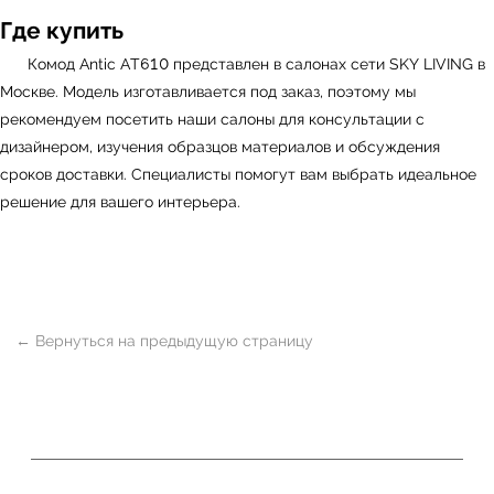
Где купить
Комод Antic AT610 представлен в салонах сети
SKY LIVING
в
Москве. Модель изготавливается под заказ, поэтому мы
рекомендуем посетить наши салоны для консультации с
дизайнером, изучения образцов материалов и обсуждения
сроков доставки. Специалисты помогут вам выбрать идеальное
решение для вашего интерьера.
ь
Офисная мебель
Мебель
Сантехника
О нас
Декор
Свет
БФ Возрождение
Блог
Ковры
Панели
Монтаж
Контакты
Оплата и доставка