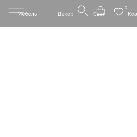
0
Мебель
Декор
Свет
Ковры
Сантехник