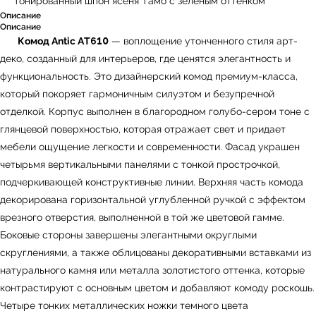
тонированный шпон ясеня Тамо с зеленым оттенком
Описание
Описание
Комод Antic AT610
— воплощение утонченного стиля арт-
деко, созданный для интерьеров, где ценятся элегантность и
функциональность. Это дизайнерский комод премиум-класса,
который покоряет гармоничным силуэтом и безупречной
отделкой. Корпус выполнен в благородном голубо-сером тоне с
глянцевой поверхностью, которая отражает свет и придает
мебели ощущение легкости и современности. Фасад украшен
четырьмя вертикальными панелями с тонкой прострочкой,
подчеркивающей конструктивные линии. Верхняя часть комода
декорирована горизонтальной углубленной ручкой с эффектом
врезного отверстия, выполненной в той же цветовой гамме.
Боковые стороны завершены элегантными округлыми
скруглениями, а также облицованы декоративными вставками из
натурального камня или металла золотистого оттенка, которые
контрастируют с основным цветом и добавляют комоду роскошь.
Четыре тонких металлических ножки темного цвета