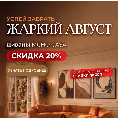
Ежедневно, с 10:00 до 21:00
+7 (499) 916-60-66
+7 (958) 202-41-41
+7 (499) 916-60-10,
+7 (932) 021-99-97
Sales@skyliving.ru
Telegram и YouTube ограничены на территории
РФ (на основании ФЗ-149 "Об информации")
© 2026 Sky Living
Политика возврата товаров
Политика конфиденциальности