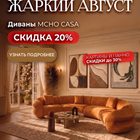
+7 (499) 916-60-66
+7 (958) 202-41-41
+7 (499) 916-60-10,
+7 (932) 021-99-97
Sales@skyliving.ru
Telegram и YouTube ограничены на территории
РФ (на основании ФЗ-149 "Об информации")
© 2026 Sky Living
Политика возврата товаров
Политика конфиденциальности