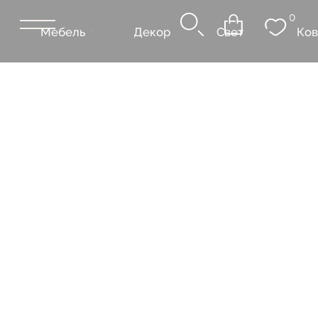
0
Мебель
Декор
Свет
Ковры
Сантехник