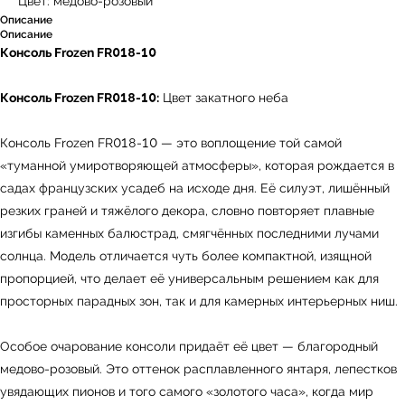
Цвет: медово-розовый
Описание
Описание
Консоль Frozen FR018-10
Консоль Frozen FR018-10:
Цвет закатного неба
Консоль Frozen FR018-10 — это воплощение той самой
«туманной умиротворяющей атмосферы», которая рождается в
садах французских усадеб на исходе дня. Её силуэт, лишённый
резких граней и тяжёлого декора, словно повторяет плавные
изгибы каменных балюстрад, смягчённых последними лучами
солнца. Модель отличается чуть более компактной, изящной
пропорцией, что делает её универсальным решением как для
просторных парадных зон, так и для камерных интерьерных ниш.
Особое очарование консоли придаёт её цвет — благородный
медово-розовый. Это оттенок расплавленного янтаря, лепестков
увядающих пионов и того самого «золотого часа», когда мир