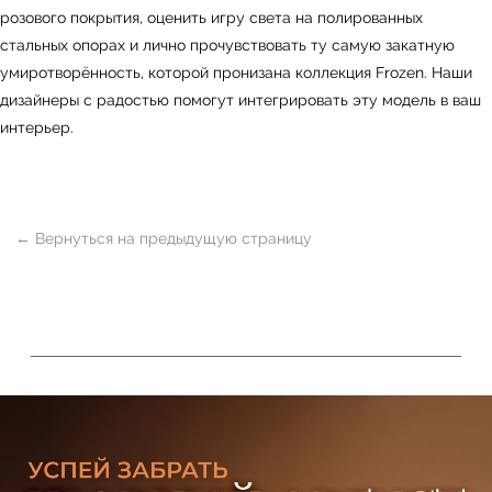
розового покрытия, оценить игру света на полированных
стальных опорах и лично прочувствовать ту самую закатную
умиротворённость, которой пронизана коллекция Frozen. Наши
дизайнеры с радостью помогут интегрировать эту модель в ваш
интерьер.
ь
Офисная мебель
Мебель
Сантехника
О нас
Декор
Свет
БФ Возрождение
Блог
Ковры
Панели
Монтаж
Контакты
Оплата и доставка
Ежедневно, с 10:00 до 21:00