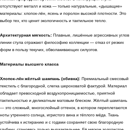
отсутствуют металл и кожа — только натуральные, «дышащие»
материалы: хлопок-лён, ясень и поролон высокой плотности. Это
выбор тех, кто ценит экологичность и тактильное тепло.
Архитектурная мягкость:
Плавные, лишённые агрессивных углов
линии стула отражают философию коллекции — отказ от резких
форм в пользу текучих, обволакивающих силуэтов.
Материалы высшего класса
Хлопок-лён жёлтый шампань (обивка):
Премиальный смесовый
текстиль с благородной, слегка шероховатой фактурой. Материал
обладает превосходной воздухопроницаемостью, приятной
тактильностью и деликатным матовым блеском. Жёлтый шампань
— это сложный, многослойный оттенок, в котором переплетаются
ноты утреннего солнца, игристого вина и тёплого мёда. Ткань
устойчива к истиранию и с годами сохраняет свою благородную
глубину, становясь только выразительнее. Её мягкое золотистое