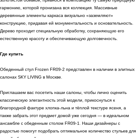
золотистой обивкой, привнося в композицию ту самую природную
гармонию, которой пронизана вся коллекция. Массивные
деревянные элементы каркаса визуально «заземляют»
конструкцию, придавая ей монументальность и основательность.
Дерево проходит специальную обработку, сохраняющую его
естественную красоту и обеспечивающую долговечность.
Где купить
Обеденный стул Frozen FR09-2 представлен в наличии в элитных
салонах SKY LIVING в Москве.
Приглашаем вас посетить наши салоны, чтобы лично оценить
классическую элегантность этой модели, прикоснуться к
ь
Офисная мебель
благородной фактуре хлопка-льна и тёплой текстуре ясеня, а
также забрать этот предмет домой уже сегодня — в идеальном
ансамбле с обеденным столом FR09-1. Наши дизайнеры с
радостью помогут подобрать оптимальное количество стульев для