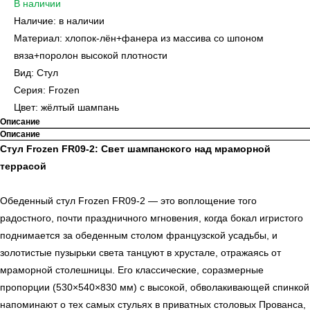
В наличии
Наличие: в наличии
Материал: хлопок-лён+фанера из массива со шпоном
вяза+поролон высокой плотности
Вид: Стул
Серия: Frozen
Цвет: жёлтый шампань
Описание
Описание
Стул Frozen FR09-2: Свет шампанского над мраморной
террасой
Обеденный стул Frozen FR09-2 — это воплощение того
радостного, почти праздничного мгновения, когда бокал игристого
поднимается за обеденным столом французской усадьбы, и
золотистые пузырьки света танцуют в хрустале, отражаясь от
мраморной столешницы. Его классические, соразмерные
пропорции (530×540×830 мм) с высокой, обволакивающей спинкой
напоминают о тех самых стульях в приватных столовых Прованса,