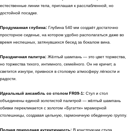
естественные линии тела, приглашая к расслабленной, но
достойной посадке.
Продуманная глубина:
Глубина 540 мм создаёт достаточно
просторное сиденье, на котором удобно располагаться даже во
время неспешных, затянувшихся бесед за бокалом вина.
Праздничная палитра:
Жёлтый шампань — это цвет торжества,
но торжества тихого, интимного, семейного. Он не кричит, а
светится изнутри, привнося в столовую атмосферу лёгкости и
радости.
Идеальный ансамбль со столом FR09-1:
Стул и стол
объединены единой золотистой палитрой — жёлтый шампань
обивки перекликается с золотом «Бугатти» мраморной
столешницы, создавая цельную, гармоничную обеденную группу.
Полная природная аутентичность:
В конструкции стула