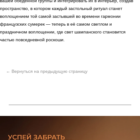
вашей обеденной группы и интегрировать их в интерьер, создав
Мебель
Сантехника
О нас
пространство, в котором каждый застольный ритуал станет
Декор
Свет
БФ Возрождение
Блог
воплощением той самой застывшей во времени гармонии
Ковры
Панели
Монтаж
французских сумерек — теперь в её самом светлом и
праздничном воплощении, где свет шампанского становится
частью повседневной роскоши.
Контакты
Оплата и доставка
Ежедневно, с 10:00 до 21:00
+7 (499) 916-60-66
+7 (958) 202-41-41
+7 (499) 916-60-10,
+7 (932) 021-99-97
Sales@skyliving.ru
Telegram и YouTube ограничены на территории РФ
(на основании ФЗ-149 "Об информации")
© 2026 Sky Living
Политика возврата товаров
Политика конфиденциальности