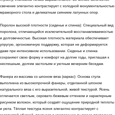
свечение элегантно контрастирует с холодной монументальностью
← Вернуться на предыдущую страницу
мраморного стола и деликатным сиянием латунных опор.
Поролон высокой плотности (сиденье и спинка): Специальный вид
поролона, отличающийся исключительной восстанавливаемостью
и долговечностью. Высокая плотность материала обеспечивает
упругую, эргономичную поддержку, которая не деформируется
даже при интенсивном использовании. Сиденье и спинка
сохраняют свою форму и комфорт на долгие годы, приглашая к
неспешным, долгим застольям и уютным вечерним беседам.
Фанера из массива со шпоном вяза (каркас): Основа стула
выполнена из высокопрочной фанеры, отделанной шпоном
УЗНАТЬ ПОДРОБНЕЕ
натурального вяза с его выразительной, живой текстурой. Ясень
отличается светлым, серовато-бежевым оттенком и характерным
рисунком волокон, который создаёт ощущение природной теплоты
и уюта. Тёплая текстура ясеня элегантно контрастирует с