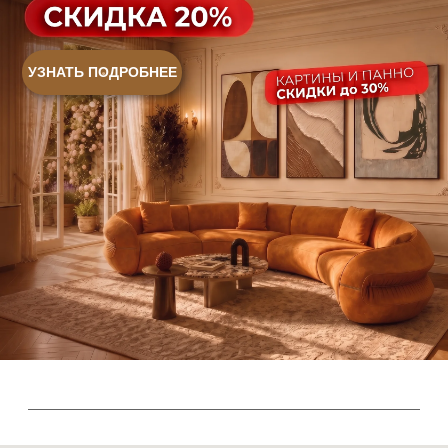
Ежедневно, с 10:00 до 21:00
+7 (499) 916-60-66
+7 (958) 202-41-41
+7 (499) 916-60-10,
+7 (932) 021-99-97
Sales@skyliving.ru
Telegram и YouTube ограничены на территории РФ
(на основании ФЗ-149 "Об информации")
© 2026 Sky Living
Политика возврата товаров
Политика конфиденциальности