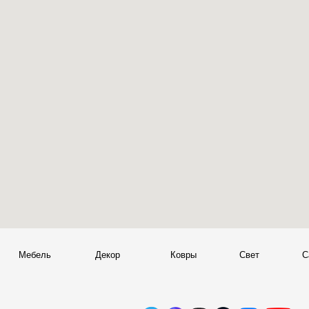
Мебель
Декор
Ковры
Свет
Сантехник
+
© 2026 Sky Living
Telegram и YouTube ограничены на территории РФ
+
(на основании ФЗ-149 "Об информации")