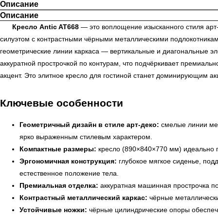
Описание
Описание
Кресло Antic AT668
— это воплощение изысканного стиля арт-
силуэтом с контрастными чёрными металлическими подлокотниками
геометрические линии каркаса — вертикальные и диагональные эле
аккуратной прострочкой по контурам, что подчёркивает премиаль
акцент. Это элитное кресло для гостиной станет доминирующим ак
Ключевые особенности
Геометричный дизайн в стиле арт-деко:
смелые линии мет
ярко выраженным стилевым характером.
Компактные размеры:
кресло (890×840×770 мм) идеально п
Эргономичная конструкция:
глубокое мягкое сиденье, под
естественное положение тела.
Премиальная отделка:
аккуратная машинная прострочка по
Контрастный металлический каркас:
чёрные металлически
Устойчивые ножки:
чёрные цилиндрические опоры обеспеч