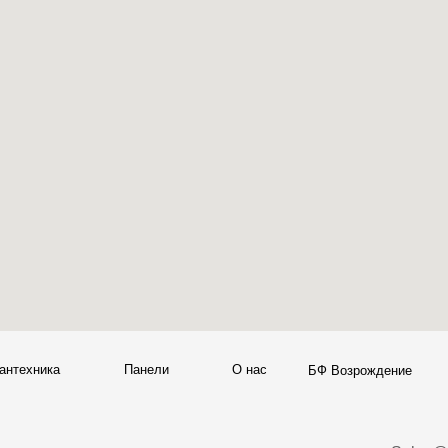
а
Панели
О нас
Блог
Опл
БФ Возрождение
Sales@skyliving.ru
7 (499) 916-60-66
+7 (499) 916-60-10,
7 (958) 202-41-41
+7 (932) 021-99-97
Ежедневно, с 10:00 до 21: