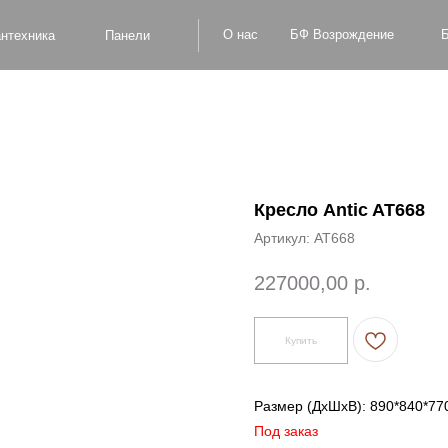
БФ Возрождение
О нас
Блог
Оплат
а
Панели
Кресло Antic AT668
Артикул:
AT668
227000,00
р.
Купить
Размер (ДxШxВ): 890*840*77
Под заказ