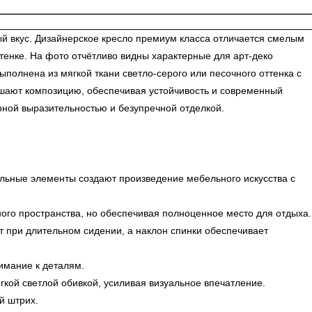
ый вкус. Дизайнерское кресло премиум класса отличается смелым
тенке. На фото отчётливо видны характерные для арт-деко
олнена из мягкой ткани светло-серого или песочного оттенка с
ршают композицию, обеспечивая устойчивость и современный
рной выразительностью и безупречной отделкой.
альные элементы создают произведение мебельного искусства с
ого пространства, но обеспечивая полноценное место для отдыха.
 при длительном сидении, а наклон спинки обеспечивает
имание к деталям.
кой светлой обивкой, усиливая визуальное впечатление.
й штрих.