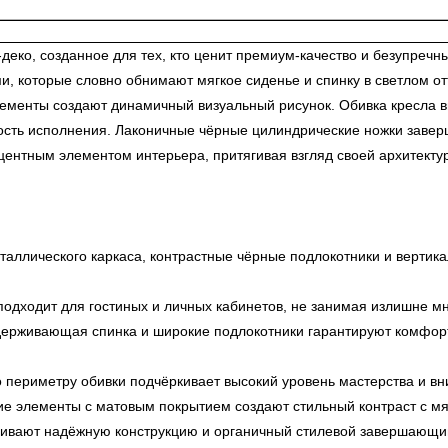
деко, созданное для тех, кто ценит премиум-качество и безупречн
, которые словно обнимают мягкое сиденье и спинку в светлом от
менты создают динамичный визуальный рисунок. Обивка кресла вып
ность исполнения. Лаконичные чёрные цилиндрические ножки заве
центным элементом интерьера, притягивая взгляд своей архитекту
аллического каркаса, контрастные чёрные подлокотники и вертик
одходит для гостиных и личных кабинетов, не занимая излишне мн
держивающая спинка и широкие подлокотники гарантируют комфорт
 периметру обивки подчёркивает высокий уровень мастерства и вн
е элементы с матовым покрытием создают стильный контраст с мяг
ивают надёжную конструкцию и органичный стилевой завершающи