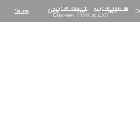
+7 (499) 916-60-10,
+7 (499) 916-60-66
Мебель
Декор
Свет
Ковры
Сантехник
Ежедневно, с 10:00 до 21:00