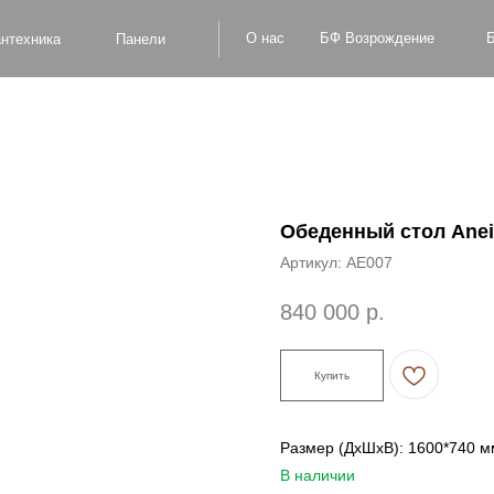
БФ Возрождение
О нас
Блог
Оплат
а
Панели
Обеденный стол Anei
Артикул:
AE007
840 000
р.
Купить
Размер (ДxШxВ): 1600*740 м
В наличии