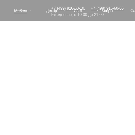
+7 (499) 916-60-10,
+7 (499) 916-60-66
Мебель
Декор
Свет
Ковры
Сантехник
Ежедневно, с 10:00 до 21:00