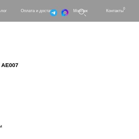
0
а и доставка
Монтаж
Контакты
 AE007
м