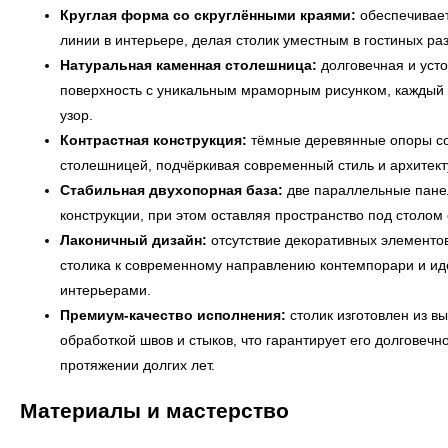
Круглая форма со скруглёнными краями:
обеспечивает
линии в интерьере, делая столик уместным в гостиных р
Натуральная каменная столешница:
долговечная и уст
поверхность с уникальным мраморным рисунком, каждый 
узор.
Контрастная конструкция:
тёмные деревянные опоры со
столешницей, подчёркивая современный стиль и архитект
Стабильная двухопорная база:
две параллельные панел
конструкции, при этом оставляя пространство под столом 
Лаконичный дизайн:
отсутствие декоративных элементо
столика к современному направлению контемпорари и и
интерьерами.
Премиум-качество исполнения:
столик изготовлен из в
обработкой швов и стыков, что гарантирует его долговечн
протяжении долгих лет.
Материалы и мастерство