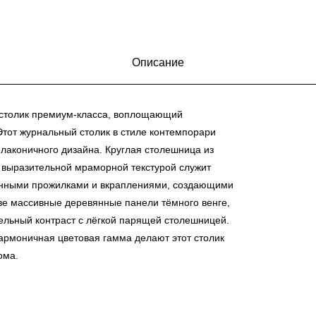
Описание
столик премиум-класса, воплощающий
тот журнальный столик в стиле контемпорари
лаконичного дизайна. Круглая столешница из
и выразительной мраморной текстурой служит
венными прожилками и вкраплениями, создающими
ве массивные деревянные панели тёмного венге,
ельный контраст с лёгкой парящей столешницей.
армоничная цветовая гамма делают этот столик
ома.