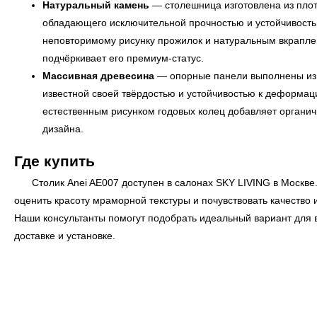
Натуральный камень
— столешница изготовлена из плот
обладающего исключительной прочностью и устойчивость
неповторимому рисунку прожилок и натуральным вкраплен
подчёркивает его премиум-статус.
Массивная древесина
— опорные панели выполнены из к
известной своей твёрдостью и устойчивостью к деформац
естественным рисунком годовых колец добавляет органич
дизайна.
Где купить
Столик Anei AE007 доступен в салонах
SKY LIVING
в Москве
← Вернуться на предыдущую страницу
оценить красоту мраморной текстуры и почувствовать качество 
Наши консультанты помогут подобрать идеальный вариант для в
доставке и установке.