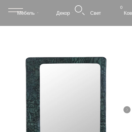
0
Мебель
Декор
Свет
Ковры
Сантехник