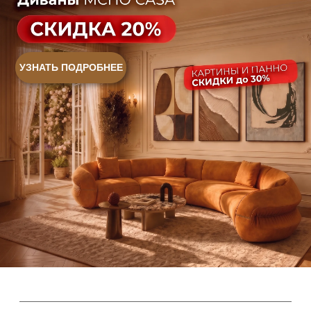
Ежедневно, с 10:00 до 21:00
+7 (499) 916-60-66
+7 (958) 202-41-41
+7 (499) 916-60-10,
+7 (932) 021-99-97
Sales@skyliving.ru
Telegram и YouTube ограничены на территории РФ
(на основании ФЗ-149 "Об информации")
© 2026 Sky Living
Политика возврата товаров
Политика конфиденциальности